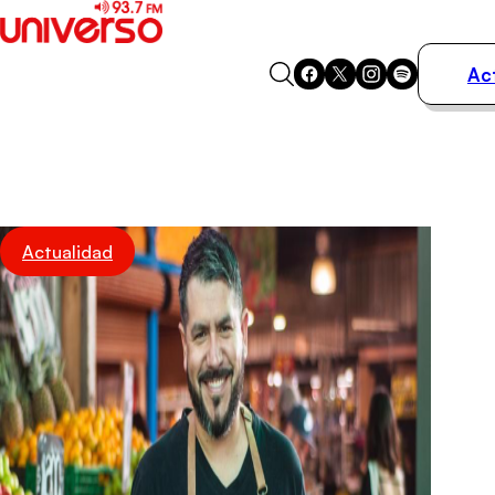
Ac
Actualidad
Música
Programas
Podcasts
Destacados
Actualidad