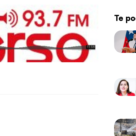
Te po