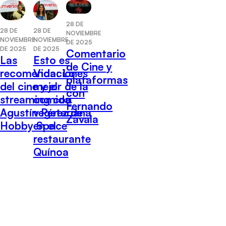
28 DE
28 DE
28 DE
NOVIEMBRE
NOVIEMBRE
NOVIEMBRE
DE 2025
DE 2025
DE 2025
Comentario
Las
Esto es
de Cine y
recomendaciones
Vida: Lo
plataformas
del cine y el
mejor de la
con
streaming con
comida
Fernando
Agustín Pérez de
vegetariana
Zavala
Hobby Space
en el
restaurante
Quínoa