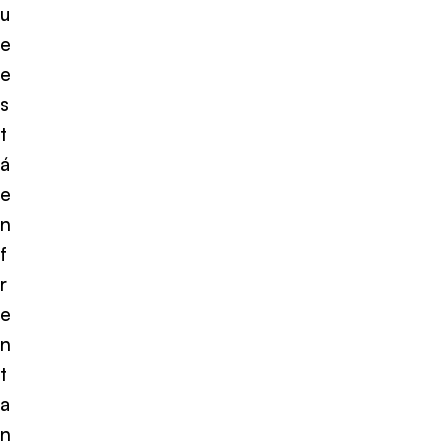
u
e
e
s
t
á
e
n
f
r
e
n
t
a
n