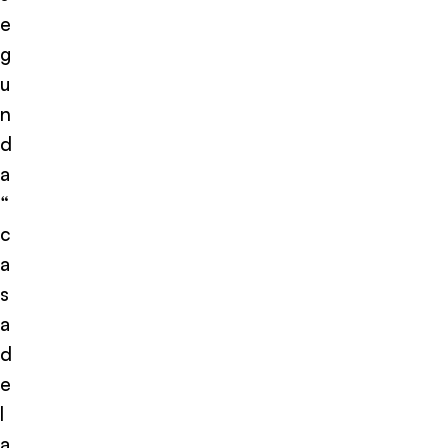
e
g
u
n
d
a
“
c
a
s
a
d
e
l
a