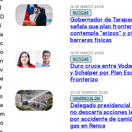
l
16 DE MARZO 2026
NOTICIAS
D
Gobernador de Tarapa
í
señala que plan fronter
contempla “erizos” y o
a
barreras físicas
c
o
16 DE MARZO 2026
NOTICIAS
n
Duro cruce entre Voda
v
y Schalper por Plan E
e
Fronterizo
r
20 DE FEBRERO 2026
s
UNIVERSO AL DÍA
a
Delegado presidencial
no descarta acciones l
m
por accidente de cami
o
gas en Renca
s