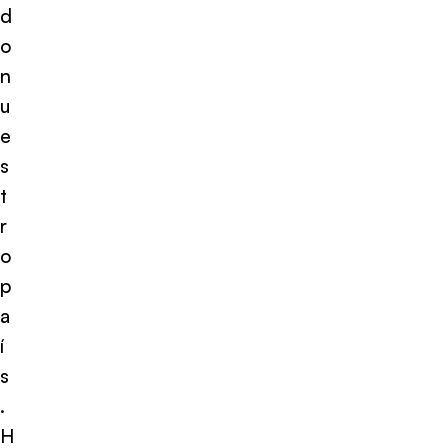
d
o
n
u
e
s
t
r
o
p
a
í
s
.
H