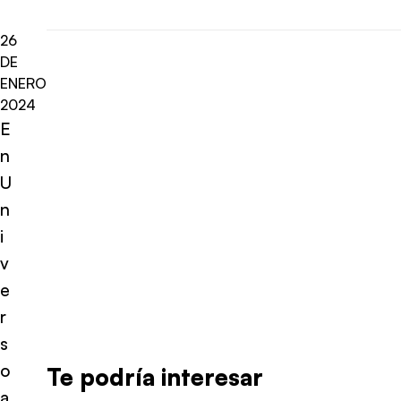
26
DE
ENERO
2024
E
n
U
n
i
v
e
r
s
o
Te podría interesar
a