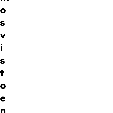
o
s
v
i
s
t
o
e
n