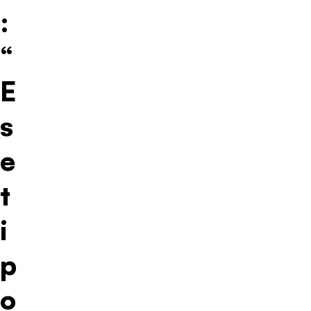
:
“
E
s
e
t
i
p
o