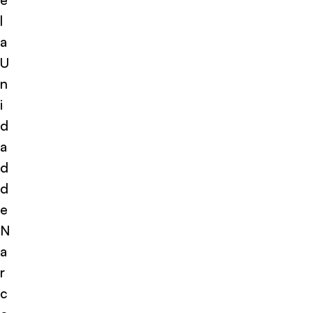
l
a
U
n
i
d
a
d
d
e
N
a
r
c