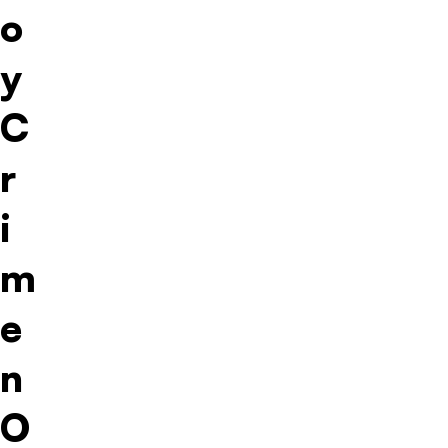
o
y
C
r
i
m
e
n
O