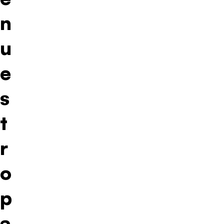
n
u
e
s
t
r
o
p
a