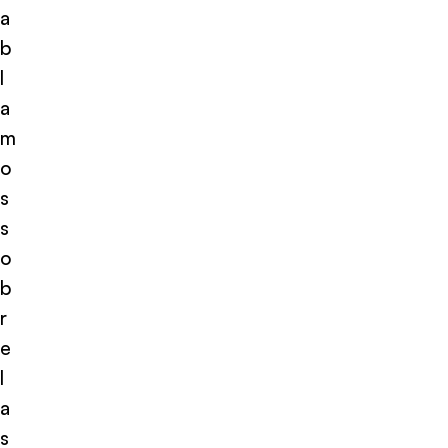
a
b
l
a
m
o
s
s
o
b
r
e
l
a
s