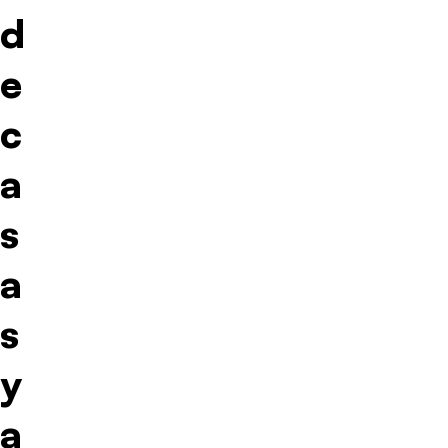
d
e
c
a
s
a
s
y
a