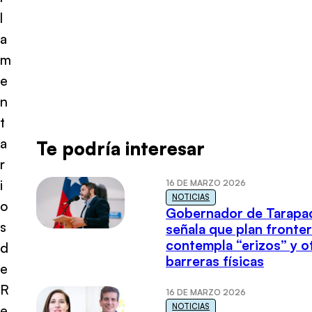
l
a
m
e
n
t
a
Te podría interesar
r
i
16 DE MARZO 2026
NOTICIAS
o
Gobernador de Tarapa
s
señala que plan fronter
contempla “erizos” y o
d
barreras físicas
e
R
16 DE MARZO 2026
NOTICIAS
e