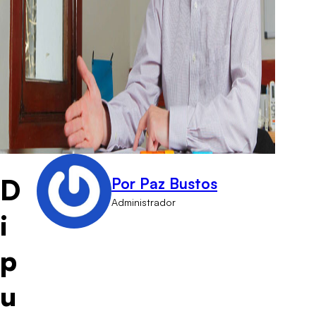
D
Por Paz Bustos
Administrador
i
p
u