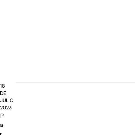
18
DE
JULIO
2023
P
a
r