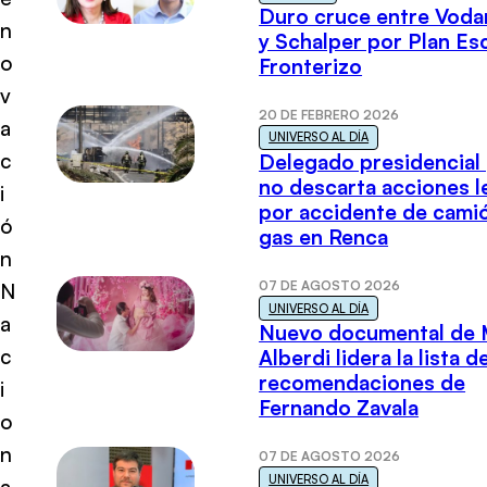
Duro cruce entre Voda
n
y Schalper por Plan E
o
Fronterizo
v
20 DE FEBRERO 2026
a
UNIVERSO AL DÍA
c
Delegado presidencial
no descarta acciones l
i
por accidente de cami
ó
gas en Renca
n
07 DE AGOSTO 2026
N
UNIVERSO AL DÍA
a
Nuevo documental de 
c
Alberdi lidera la lista d
recomendaciones de
i
Fernando Zavala
o
n
07 DE AGOSTO 2026
UNIVERSO AL DÍA
a