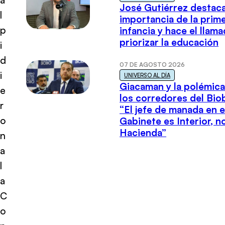
José Gutiérrez destaca
l
importancia de la prim
p
infancia y hace el llam
priorizar la educación
i
d
07 DE AGOSTO 2026
i
UNIVERSO AL DÍA
Giacaman y la polémica
e
los corredores del Biob
r
“El jefe de manada en e
o
Gabinete es Interior, n
Hacienda”
n
a
l
a
C
o