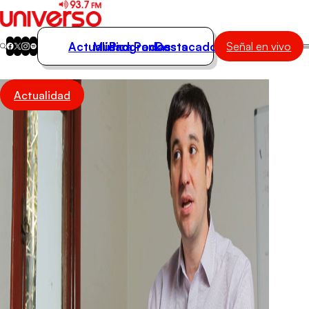
Actualidad
Música
Programas
Podcasts
Destacados
Señal en vivo
Actualidad
Actualidad
Música
Programas
Podcasts
Destacados