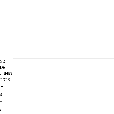
20
DE
JUNIO
2023
E
s
t
a