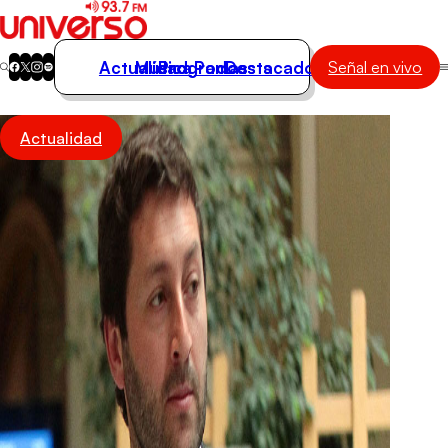
Actualidad
Música
Programas
Podcasts
Destacados
Señal en vivo
Actualidad
Actualidad
Música
Programas
Podcasts
Destacados