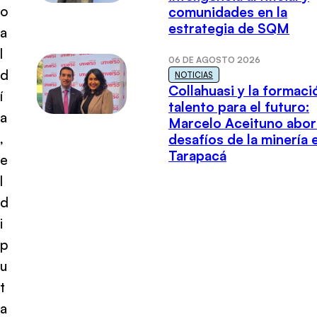
o
comunidades en la
estrategia de SQM
a
l
06 DE AGOSTO 2026
d
NOTICIAS
Collahuasi y la formaci
í
talento para el futuro:
a
Marcelo Aceituno abor
,
desafíos de la minería 
Tarapacá
e
l
d
i
p
u
t
a