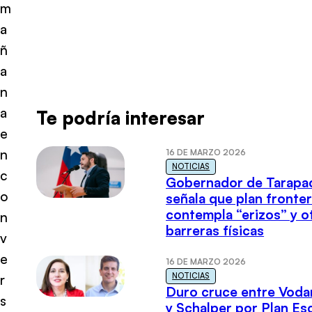
m
a
ñ
a
n
a
Te podría interesar
e
n
16 DE MARZO 2026
NOTICIAS
c
Gobernador de Tarapa
o
señala que plan fronter
contempla “erizos” y o
n
barreras físicas
v
e
16 DE MARZO 2026
NOTICIAS
r
Duro cruce entre Voda
s
y Schalper por Plan E