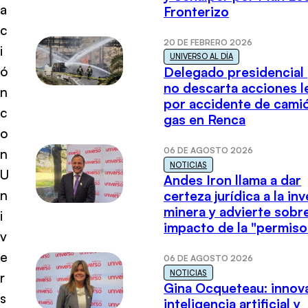
a
Fronterizo
c
20 DE FEBRERO 2026
i
UNIVERSO AL DÍA
ó
Delegado presidencial
no descarta acciones l
n
por accidente de cami
c
gas en Renca
o
06 DE AGOSTO 2026
n
NOTICIAS
U
Andes Iron llama a dar
n
certeza jurídica a la in
minera y advierte sobre
i
impacto de la "permiso
v
e
06 DE AGOSTO 2026
NOTICIAS
r
Gina Ocqueteau: innov
s
inteligencia artificial y