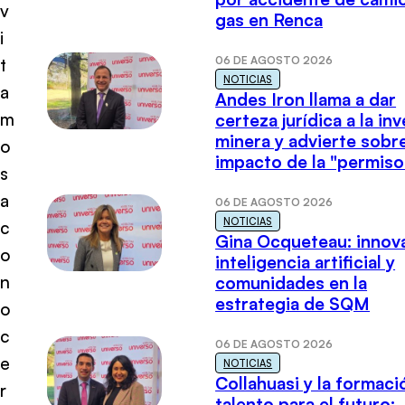
v
gas en Renca
i
06 DE AGOSTO 2026
t
NOTICIAS
a
Andes Iron llama a dar
m
certeza jurídica a la in
minera y advierte sobre
o
impacto de la "permiso
s
a
06 DE AGOSTO 2026
NOTICIAS
c
Gina Ocqueteau: innov
o
inteligencia artificial y
n
comunidades en la
estrategia de SQM
o
c
06 DE AGOSTO 2026
e
NOTICIAS
Collahuasi y la formaci
r
talento para el futuro: