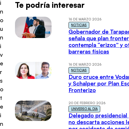
i
Te podría interesar
n
o
16 DE MARZO 2026
NOTICIAS
u
Gobernador de Tarapa
n
señala que plan fronter
contempla “erizos” y o
i
barreras físicas
v
e
16 DE MARZO 2026
NOTICIAS
r
Duro cruce entre Voda
s
y Schalper por Plan E
o
Fronterizo
t
20 DE FEBRERO 2026
e
UNIVERSO AL DÍA
i
Delegado presidencial
no descarta acciones l
n
por accidente de cami