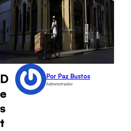
D
Por Paz Bustos
Administrador
e
s
t