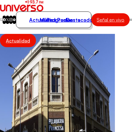
Actualidad
Música
Programas
Podcasts
Destacados
Señal en vivo
Actualidad
Actualidad
Música
Programas
Podcasts
Destacados