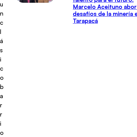
u
Marcelo Aceituno abor
n
desafíos de la minería 
Tarapacá
c
l
á
s
i
c
o
b
a
r
r
i
o