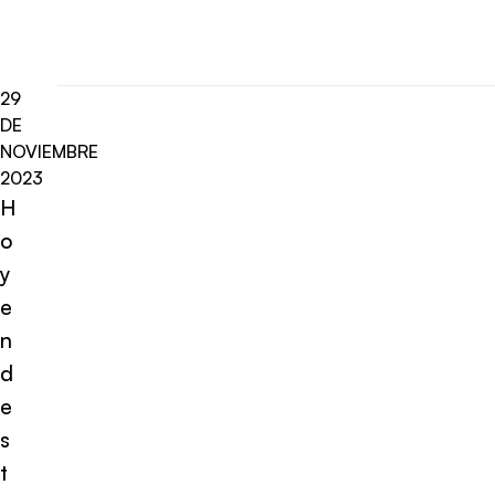
29
DE
NOVIEMBRE
2023
H
o
y
e
n
d
e
s
t