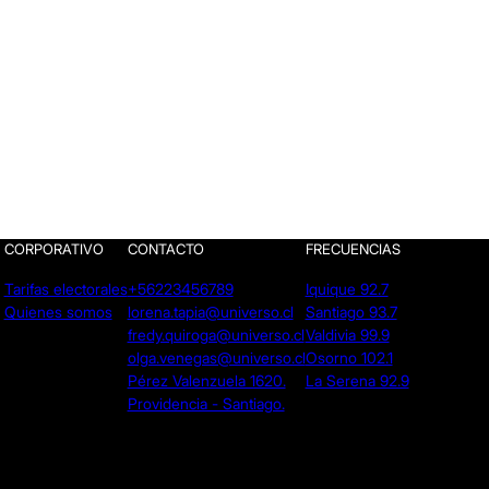
CORPORATIVO
CONTACTO
FRECUENCIAS
Tarifas electorales
+56223456789
Iquique 92.7
Quienes somos
lorena.tapia@universo.cl
Santiago 93.7
fredy.quiroga@universo.cl
Valdivia 99.9
olga.venegas@universo.cl
Osorno 102.1
Pérez Valenzuela 1620.
La Serena 92.9
Providencia - Santiago.