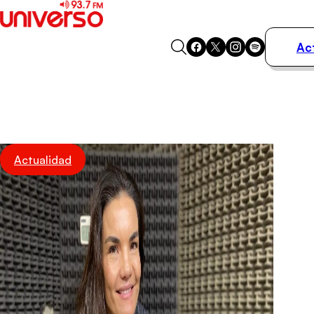
Ac
Actualidad
Música
Programas
Podcasts
Destacados
Actualidad