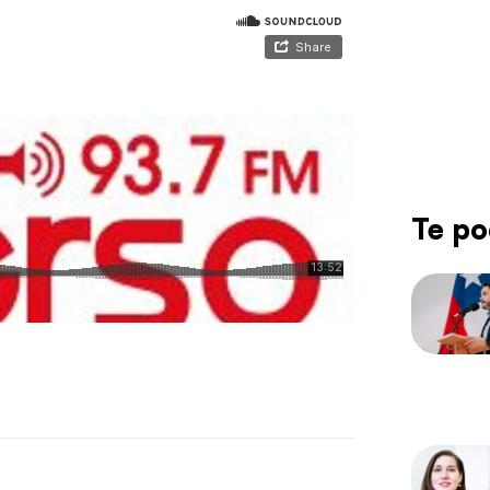
Te po