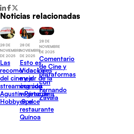
Noticias relacionadas
28 DE
28 DE
28 DE
NOVIEMBRE
NOVIEMBRE
NOVIEMBRE
DE 2025
DE 2025
DE 2025
Comentario
Las
Esto es
de Cine y
recomendaciones
Vida: Lo
plataformas
del cine y el
mejor de la
con
streaming con
comida
Fernando
Agustín Pérez de
vegetariana
Zavala
Hobby Space
en el
restaurante
Quínoa