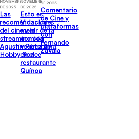
NOVIEMBRE
NOVIEMBRE
DE 2025
DE 2025
DE 2025
Comentario
Las
Esto es
de Cine y
recomendaciones
Vida: Lo
plataformas
del cine y el
mejor de la
con
streaming con
comida
Fernando
Agustín Pérez de
vegetariana
Zavala
Hobby Space
en el
restaurante
Quínoa