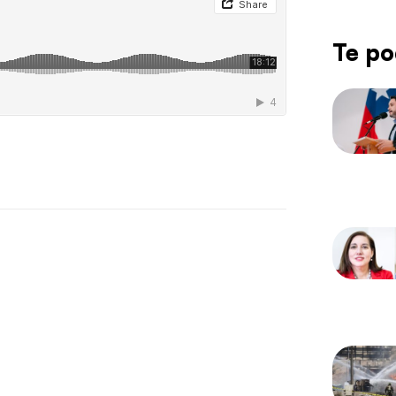
Te po