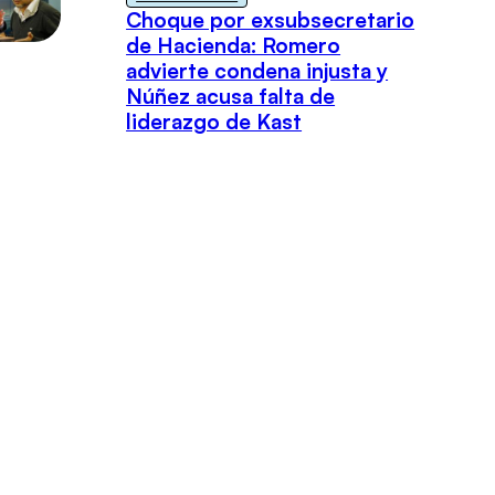
Choque por exsubsecretario
de Hacienda: Romero
advierte condena injusta y
Núñez acusa falta de
liderazgo de Kast