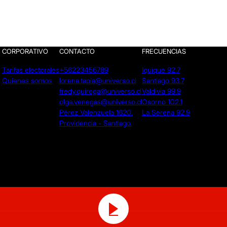
CORPORATIVO
CONTACTO
FRECUENCIAS
Tarifas electorales
+56223456789
Iquique 92.7
Quienes somos
lorena.tapia@universo.cl
Santiago 93.7
fredy.quiroga@universo.cl
Valdivia 99.9
olga.venegas@universo.cl
Osorno 102.1
Pérez Valenzuela 1620.
La Serena 92.9
Providencia - Santiago.