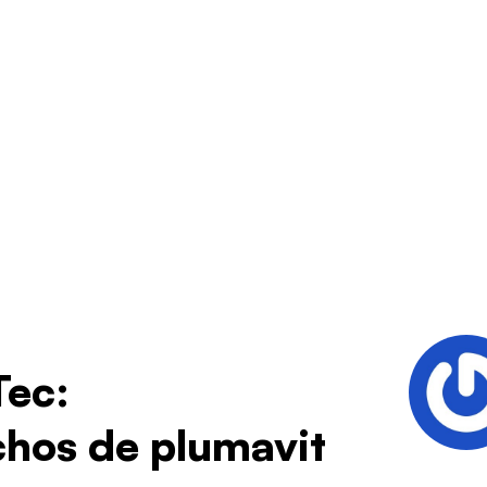
Tec:
chos de plumavit