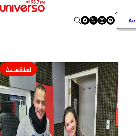
Ac
Actualidad
Música
Programas
Podcasts
Destacados
Actualidad