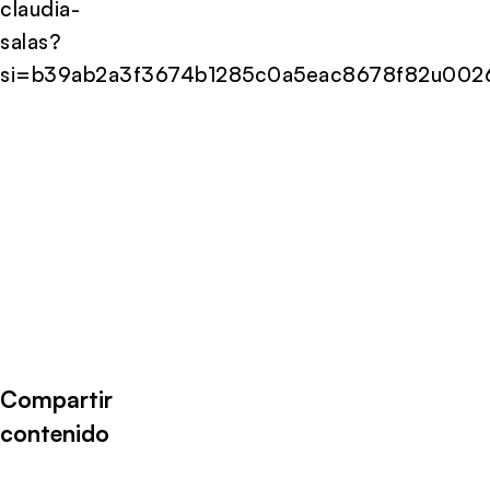
claudia-
salas?
si=b39ab2a3f3674b1285c0a5eac8678f82u0026
Compartir
contenido