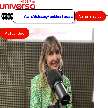
Actualidad
Música
Programas
Podcasts
Destacados
Señal en vivo
Actualidad
Actualidad
Música
Programas
Podcasts
Destacados