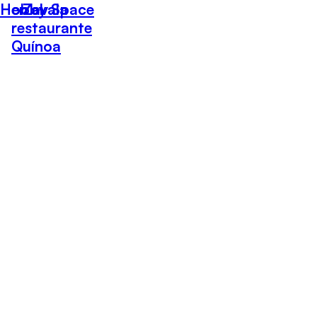
Hobby Space
en el
Zavala
restaurante
Quínoa