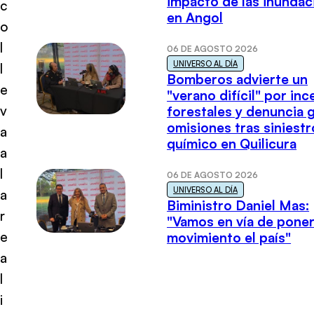
impacto de las inundac
c
en Angol
o
l
06 DE AGOSTO 2026
UNIVERSO AL DÍA
l
Bomberos advierte un
e
"verano difícil" por in
v
forestales y denuncia 
omisiones tras siniestr
a
químico en Quilicura
a
l
06 DE AGOSTO 2026
UNIVERSO AL DÍA
a
Biministro Daniel Mas:
r
"Vamos en vía de poner
e
movimiento el país"
a
l
i