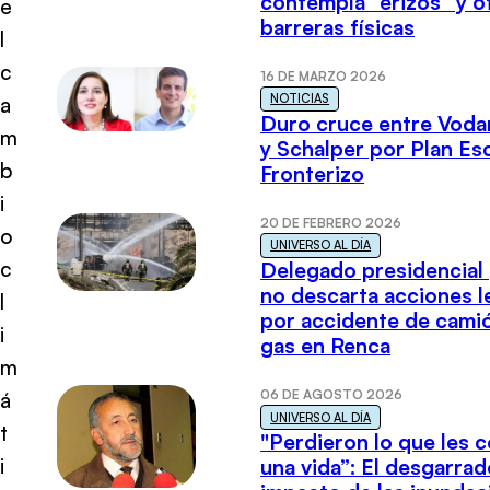
contempla “erizos” y o
e
barreras físicas
l
c
16 DE MARZO 2026
NOTICIAS
a
Duro cruce entre Voda
m
y Schalper por Plan E
b
Fronterizo
i
20 DE FEBRERO 2026
o
UNIVERSO AL DÍA
c
Delegado presidencial
no descarta acciones l
l
por accidente de cami
i
gas en Renca
m
06 DE AGOSTO 2026
á
UNIVERSO AL DÍA
t
"Perdieron lo que les 
i
una vida”: El desgarrad