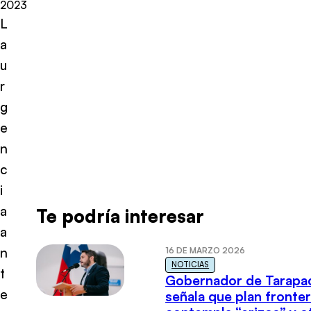
2023
L
a
u
r
g
e
n
c
i
a
Te podría interesar
a
n
16 DE MARZO 2026
NOTICIAS
t
Gobernador de Tarapa
e
señala que plan fronter