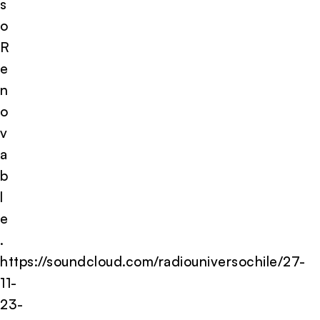
s
o
R
e
n
o
v
a
b
l
e
.
https://soundcloud.com/radiouniversochile/27-
11-
23-