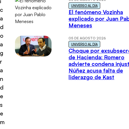
i
UNIVERSO AL DÍA
c
El fenómeno Vozinha
a
explicado por Juan Pa
Meneses
d
o
05 DE AGOSTO 2026
a
UNIVERSO AL DÍA
Choque por exsubsecr
g
de Hacienda: Romero
r
advierte condena injust
a
Núñez acusa falta de
liderazgo de Kast
n
d
e
s
e
m