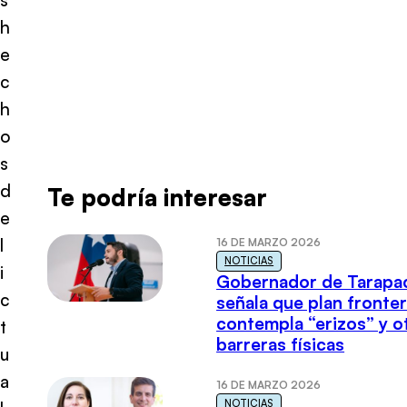
h
e
c
h
o
s
d
Te podría interesar
e
l
16 DE MARZO 2026
NOTICIAS
i
Gobernador de Tarapa
c
señala que plan fronter
contempla “erizos” y o
t
barreras físicas
u
a
16 DE MARZO 2026
NOTICIAS