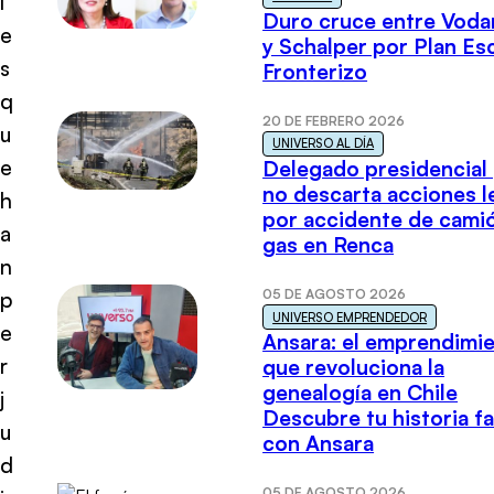
l
Duro cruce entre Voda
e
y Schalper por Plan E
s
Fronterizo
q
20 DE FEBRERO 2026
u
UNIVERSO AL DÍA
e
Delegado presidencial
no descarta acciones l
h
por accidente de cami
a
gas en Renca
n
05 DE AGOSTO 2026
p
UNIVERSO EMPRENDEDOR
e
Ansara: el emprendimi
r
que revoluciona la
genealogía en Chile
j
Descubre tu historia fa
u
con Ansara
d
05 DE AGOSTO 2026