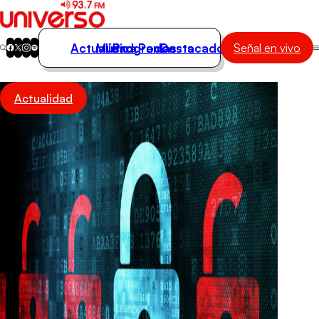
Actualidad
Música
Programas
Podcasts
Destacados
Señal en vivo
Actualidad
Actualidad
Música
Programas
Podcasts
Destacados