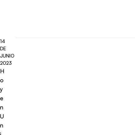
14
DE
JUNIO
2023
H
o
y
e
n
U
n
i