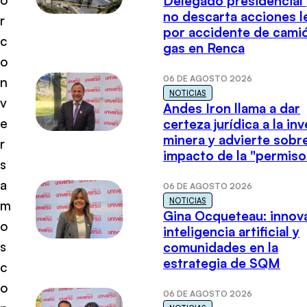
Delegado presidencial
no descarta acciones l
r
por accidente de cami
c
gas en Renca
o
06 DE AGOSTO 2026
n
NOTICIAS
v
Andes Iron llama a dar
e
certeza jurídica a la in
minera y advierte sobre
r
impacto de la "permiso
s
a
06 DE AGOSTO 2026
NOTICIAS
m
Gina Ocqueteau: innov
o
inteligencia artificial y
s
comunidades en la
estrategia de SQM
c
o
06 DE AGOSTO 2026