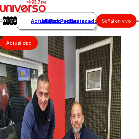
Actualidad
Música
Programas
Podcasts
Destacados
Señal en vivo
Actualidad
Actualidad
Música
Programas
Podcasts
Destacados