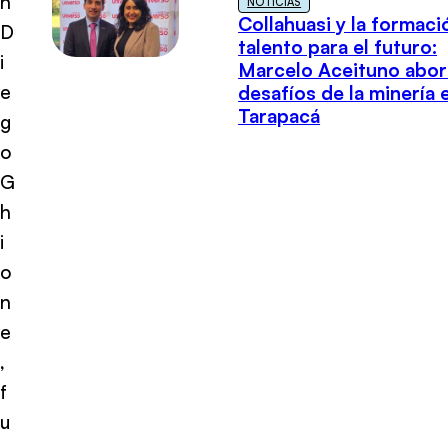
n
NOTICIAS
Collahuasi y la formaci
D
talento para el futuro:
i
Marcelo Aceituno abor
e
desafíos de la minería 
Tarapacá
g
o
G
h
i
o
n
e
,
f
u