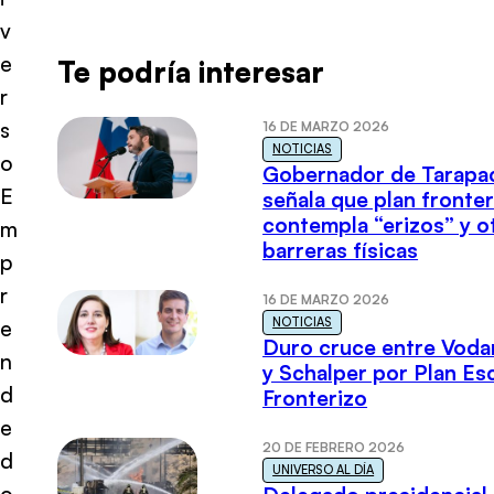
v
e
Te podría interesar
r
s
16 DE MARZO 2026
NOTICIAS
o
Gobernador de Tarapa
E
señala que plan fronter
contempla “erizos” y o
m
barreras físicas
p
r
16 DE MARZO 2026
NOTICIAS
e
Duro cruce entre Voda
n
y Schalper por Plan E
d
Fronterizo
e
20 DE FEBRERO 2026
d
UNIVERSO AL DÍA
o