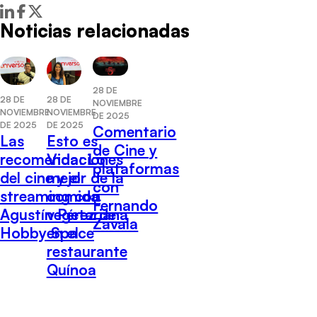
Noticias relacionadas
28 DE
28 DE
28 DE
NOVIEMBRE
NOVIEMBRE
NOVIEMBRE
DE 2025
DE 2025
DE 2025
Comentario
Las
Esto es
de Cine y
recomendaciones
Vida: Lo
plataformas
del cine y el
mejor de la
con
streaming con
comida
Fernando
Agustín Pérez de
vegetariana
Zavala
Hobby Space
en el
restaurante
Quínoa