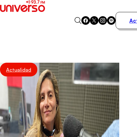
Ac
Actualidad
Música
Programas
Podcasts
Destacados
Actualidad