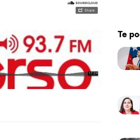
Te po