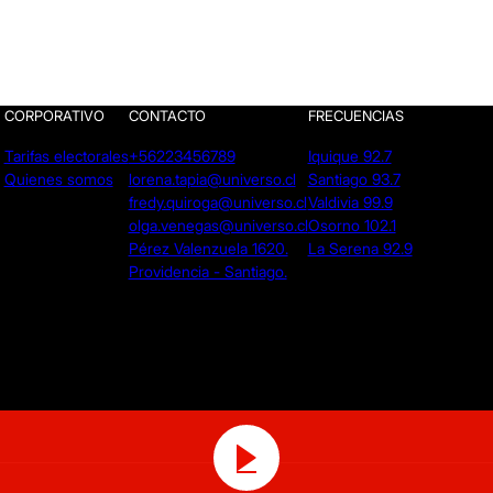
CORPORATIVO
CONTACTO
FRECUENCIAS
Tarifas electorales
+56223456789
Iquique 92.7
Quienes somos
lorena.tapia@universo.cl
Santiago 93.7
fredy.quiroga@universo.cl
Valdivia 99.9
olga.venegas@universo.cl
Osorno 102.1
Pérez Valenzuela 1620.
La Serena 92.9
Providencia - Santiago.