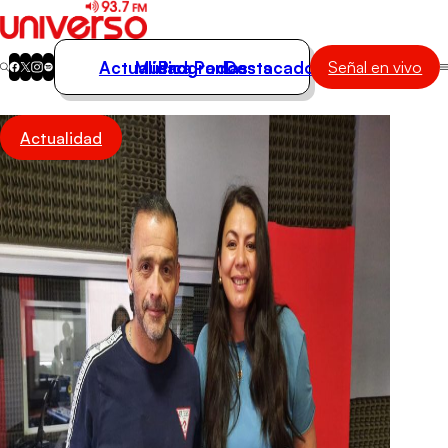
Actualidad
Música
Programas
Podcasts
Destacados
Señal en vivo
Actualidad
Actualidad
Música
Programas
Podcasts
Destacados