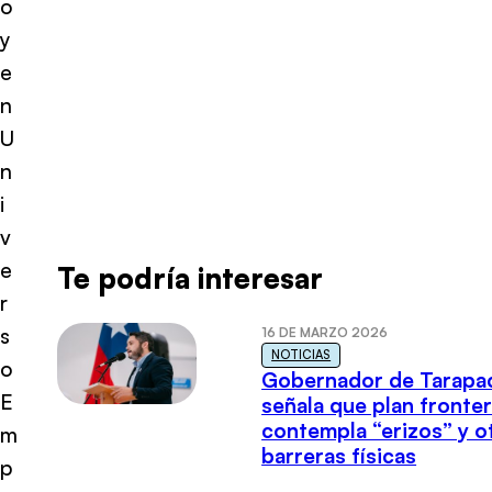
o
y
e
n
U
n
i
v
e
Te podría interesar
r
s
16 DE MARZO 2026
NOTICIAS
o
Gobernador de Tarapa
E
señala que plan fronter
contempla “erizos” y o
m
barreras físicas
p