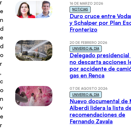
r
16 DE MARZO 2026
NOTICIAS
e
Duro cruce entre Voda
n
y Schalper por Plan E
d
Fronterizo
e
20 DE FEBRERO 2026
d
UNIVERSO AL DÍA
o
Delegado presidencial
no descarta acciones l
r
por accidente de cami
,
gas en Renca
c
07 DE AGOSTO 2026
o
UNIVERSO AL DÍA
n
Nuevo documental de 
v
Alberdi lidera la lista d
recomendaciones de
e
Fernando Zavala
r