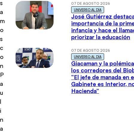
s
07 DE AGOSTO 2026
UNIVERSO AL DÍA
a
José Gutiérrez destaca
m
importancia de la prim
o
infancia y hace el llam
priorizar la educación
s
c
07 DE AGOSTO 2026
o
UNIVERSO AL DÍA
Giacaman y la polémica
n
los corredores del Biob
P
“El jefe de manada en e
a
Gabinete es Interior, n
Hacienda”
u
l
i
n
a