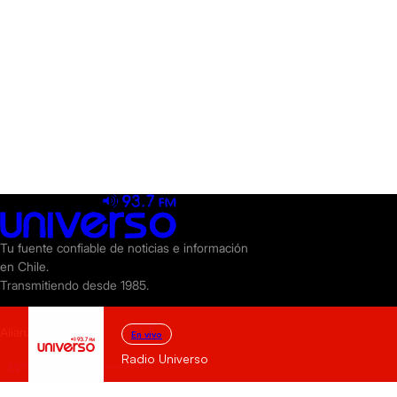
Tu fuente confiable de noticias e información
en Chile.
Transmitiendo desde 1985.
Alianzas
En vivo
Radio Universo