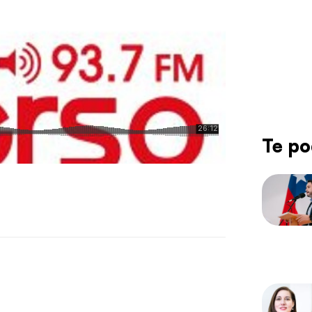
Te po