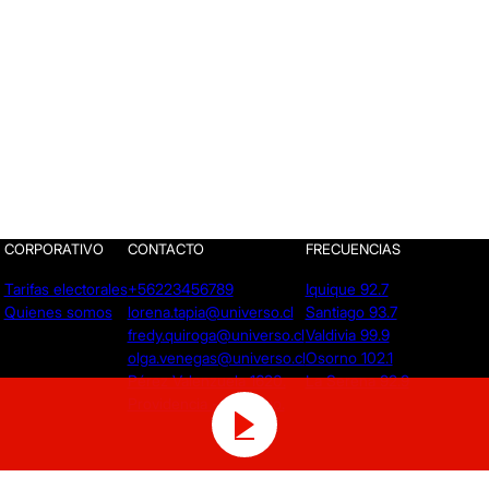
CORPORATIVO
CONTACTO
FRECUENCIAS
Tarifas electorales
+56223456789
Iquique 92.7
Quienes somos
lorena.tapia@universo.cl
Santiago 93.7
fredy.quiroga@universo.cl
Valdivia 99.9
olga.venegas@universo.cl
Osorno 102.1
Pérez Valenzuela 1620.
La Serena 92.9
Providencia - Santiago.