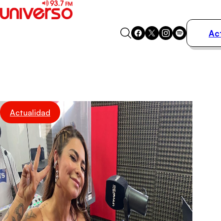
Ac
Actualidad
Música
Programas
Podcasts
Destacados
Actualidad