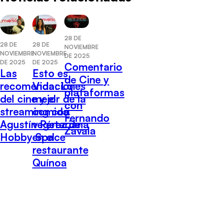
28 DE
28 DE
28 DE
NOVIEMBRE
NOVIEMBRE
NOVIEMBRE
DE 2025
DE 2025
DE 2025
Comentario
Las
Esto es
de Cine y
recomendaciones
Vida: Lo
plataformas
del cine y el
mejor de la
con
streaming con
comida
Fernando
Agustín Pérez de
vegetariana
Zavala
Hobby Space
en el
restaurante
Quínoa