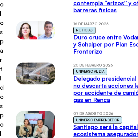
contempla “erizos” y o
o
barreras físicas
l
o
16 DE MARZO 2026
NOTICIAS
s
Duro cruce entre Voda
p
y Schalper por Plan E
a
Fronterizo
r
20 DE FEBRERO 2026
t
UNIVERSO AL DÍA
i
Delegado presidencial
no descarta acciones l
d
por accidente de cami
o
gas en Renca
s
07 DE AGOSTO 2026
p
UNIVERSO EMPRENDEDOR
o
Santiago será la capital
l
ecosistema asegurador