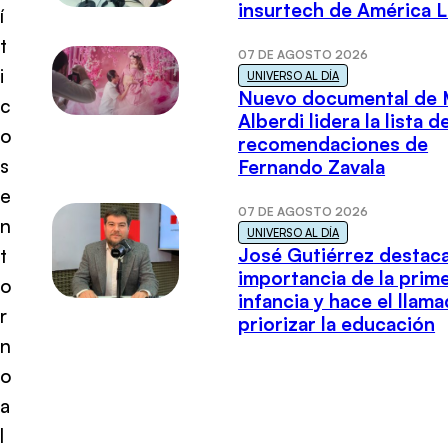
insurtech de América L
í
t
07 DE AGOSTO 2026
i
UNIVERSO AL DÍA
Nuevo documental de 
c
Alberdi lidera la lista d
o
recomendaciones de
s
Fernando Zavala
e
07 DE AGOSTO 2026
n
UNIVERSO AL DÍA
José Gutiérrez destaca
t
importancia de la prim
o
infancia y hace el llam
r
priorizar la educación
n
o
a
l