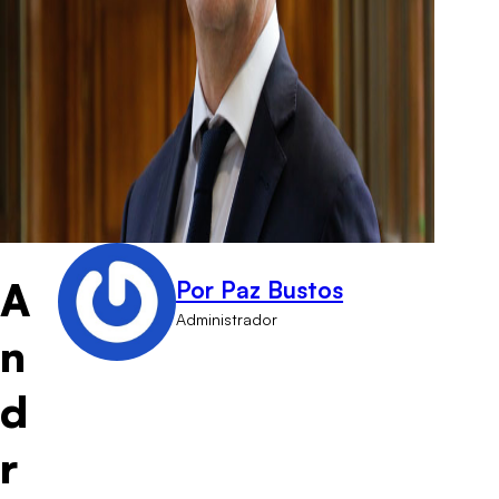
A
Por Paz Bustos
Administrador
n
d
r