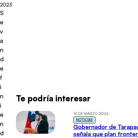
2023
S
e
v
a
n
d
e
f
i
n
Te podría interesar
i
e
16 DE MARZO 2026
NOTICIAS
n
Gobernador de Tarapa
d
señala que plan fronter