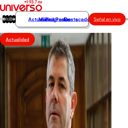
Actualidad
Música
Programas
Podcasts
Destacados
Señal en vivo
Actualidad
Actualidad
Música
Programas
Podcasts
Destacados