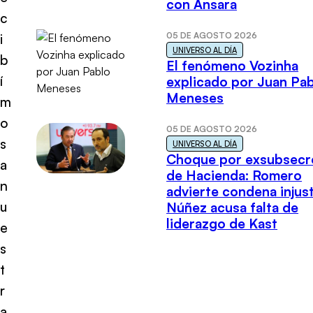
con Ansara
c
05 DE AGOSTO 2026
i
UNIVERSO AL DÍA
b
El fenómeno Vozinha
í
explicado por Juan Pa
Meneses
m
o
05 DE AGOSTO 2026
s
UNIVERSO AL DÍA
Choque por exsubsecr
a
de Hacienda: Romero
n
advierte condena injust
u
Núñez acusa falta de
liderazgo de Kast
e
s
t
r
a