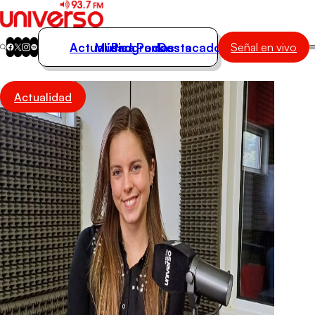
Actualidad
Música
Programas
Podcasts
Destacados
Señal en vivo
Actualidad
Actualidad
Música
Programas
Podcasts
Destacados