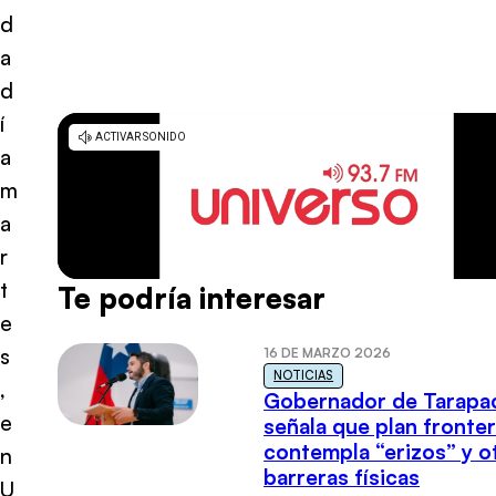
d
a
d
í
a
m
a
r
t
Te podría interesar
e
s
16 DE MARZO 2026
NOTICIAS
,
Gobernador de Tarapa
e
señala que plan fronter
contempla “erizos” y o
n
barreras físicas
U