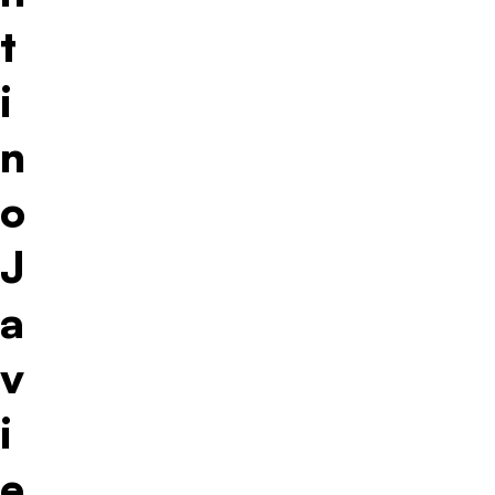
t
i
n
o
J
a
v
i
e