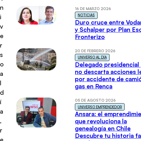
n
16 DE MARZO 2026
NOTICIAS
i
Duro cruce entre Voda
v
y Schalper por Plan E
e
Fronterizo
r
20 DE FEBRERO 2026
s
UNIVERSO AL DÍA
o
Delegado presidencial
no descarta acciones l
a
por accidente de cami
l
gas en Renca
d
05 DE AGOSTO 2026
í
UNIVERSO EMPRENDEDOR
a
Ansara: el emprendimi
,
que revoluciona la
genealogía en Chile
r
Descubre tu historia fa
e