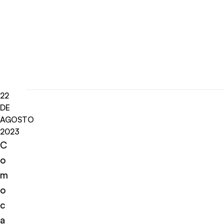
22
DE
AGOSTO
2023
C
o
m
o
c
a