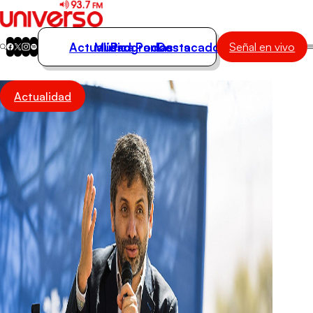
Actualidad
Música
Programas
Podcasts
Destacados
Señal en vivo
Actualidad
Actualidad
Música
Programas
Podcasts
Destacados