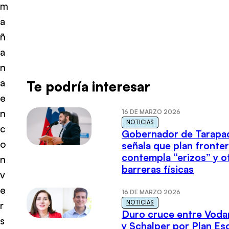
m
a
ñ
a
n
a
Te podría interesar
e
n
16 DE MARZO 2026
NOTICIAS
c
Gobernador de Tarapa
o
señala que plan fronter
contempla “erizos” y o
n
barreras físicas
v
e
16 DE MARZO 2026
NOTICIAS
r
Duro cruce entre Voda
s
y Schalper por Plan E