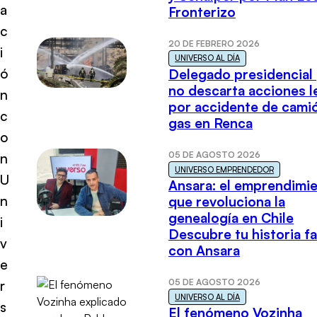
a
Fronterizo
c
20 DE FEBRERO 2026
i
UNIVERSO AL DÍA
ó
Delegado presidencial
no descarta acciones l
n
por accidente de cami
c
gas en Renca
o
05 DE AGOSTO 2026
n
UNIVERSO EMPRENDEDOR
U
Ansara: el emprendimi
n
que revoluciona la
genealogía en Chile
i
Descubre tu historia fa
v
con Ansara
e
05 DE AGOSTO 2026
r
UNIVERSO AL DÍA
s
El fenómeno Vozinha