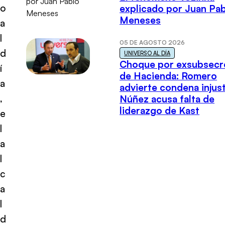
o
explicado por Juan Pa
Meneses
a
l
05 DE AGOSTO 2026
d
UNIVERSO AL DÍA
Choque por exsubsecr
í
de Hacienda: Romero
a
advierte condena injust
,
Núñez acusa falta de
liderazgo de Kast
e
l
a
l
c
a
l
d