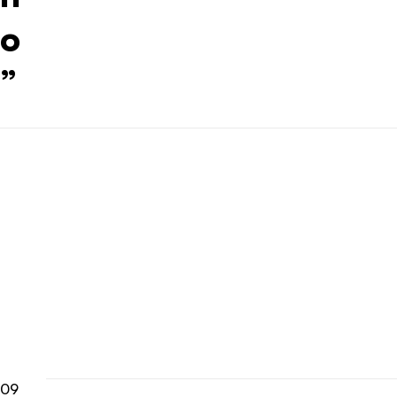
o
”
09