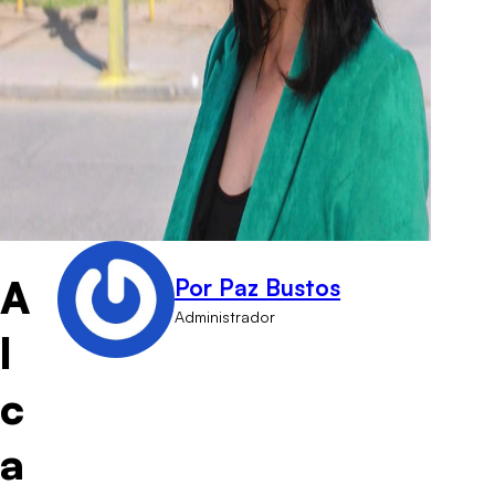
A
Por Paz Bustos
Administrador
l
c
a