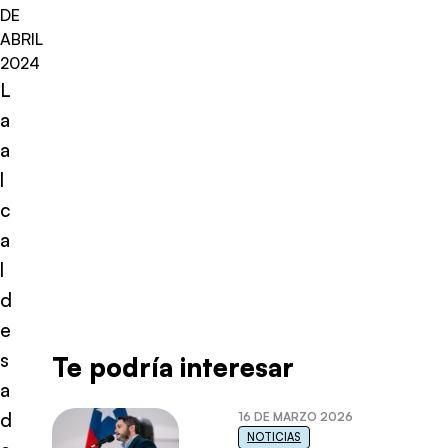
DE
ABRIL
2024
L
a
a
l
c
a
l
d
e
s
Te podría interesar
a
d
16 DE MARZO 2026
NOTICIAS