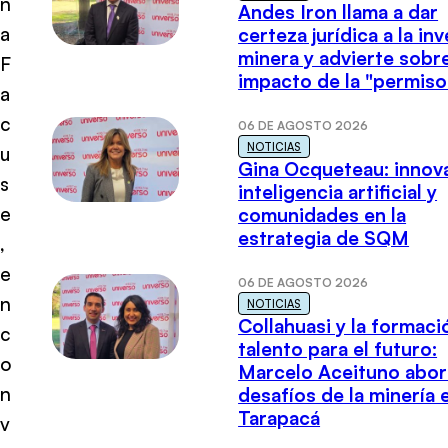
n
Andes Iron llama a dar
a
certeza jurídica a la in
minera y advierte sobre
F
impacto de la "permiso
a
c
06 DE AGOSTO 2026
NOTICIAS
u
Gina Ocqueteau: innov
s
inteligencia artificial y
e
comunidades en la
estrategia de SQM
,
e
06 DE AGOSTO 2026
n
NOTICIAS
Collahuasi y la formaci
c
talento para el futuro:
o
Marcelo Aceituno abor
n
desafíos de la minería 
Tarapacá
v