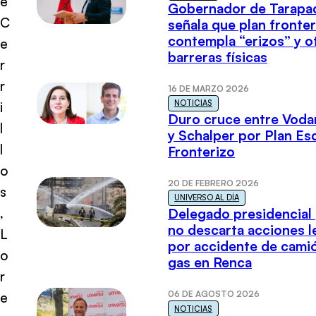
e
Gobernador de Tarapa
C
señala que plan fronter
contempla “erizos” y o
e
barreras físicas
r
r
16 DE MARZO 2026
NOTICIAS
i
Duro cruce entre Voda
l
y Schalper por Plan E
l
Fronterizo
o
20 DE FEBRERO 2026
s
UNIVERSO AL DÍA
,
Delegado presidencial
no descarta acciones l
L
por accidente de cami
o
gas en Renca
r
06 DE AGOSTO 2026
e
NOTICIAS