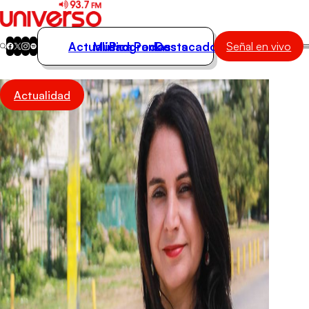
Actualidad
Música
Programas
Podcasts
Destacados
Señal en vivo
Actualidad
Actualidad
Música
Programas
Podcasts
Destacados