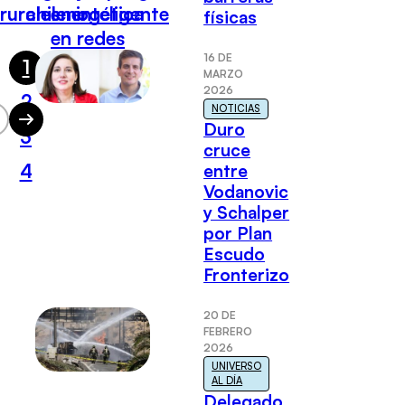
rurales
chileno
energética
inteligente
físicas
en redes
16 DE
1
MARZO
2026
2
NOTICIAS
Duro
3
cruce
4
entre
Vodanovic
y Schalper
por Plan
Escudo
Fronterizo
20 DE
FEBRERO
2026
UNIVERSO
AL DÍA
Delegado