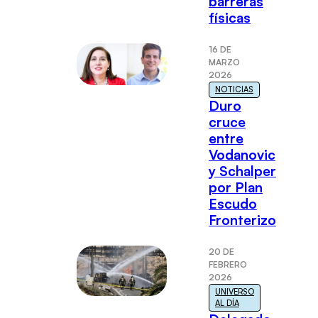
barreras
físicas
16 DE
MARZO
2026
NOTICIAS
Duro
cruce
entre
Vodanovic
y Schalper
por Plan
Escudo
Fronterizo
20 DE
FEBRERO
2026
UNIVERSO
AL DÍA