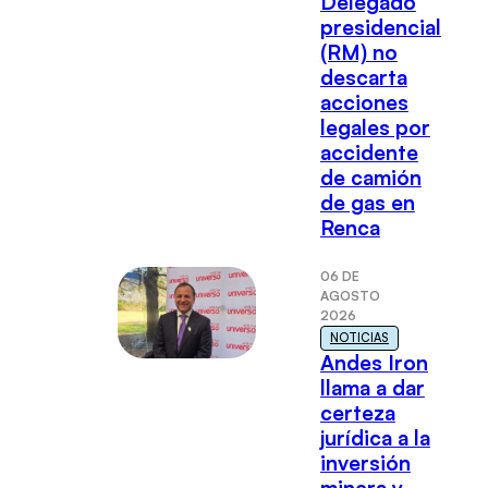
Delegado
presidencial
(RM) no
descarta
acciones
legales por
accidente
de camión
de gas en
Renca
06 DE
AGOSTO
2026
NOTICIAS
Andes Iron
llama a dar
certeza
jurídica a la
inversión
minera y