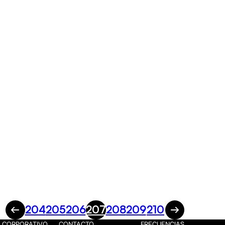
204
205
206
207
208
209
210
CORPORATIVO
CONTACTO
FRECUENCIAS