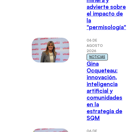
advierte sobre
el impacto de
la
"permisología"
06 DE
AGOSTO
2026
NOTICIAS
Gina
Ocqueteau:
innovación,
inteligencia
artificial y
comunidades
en la
estrategia de
SQM
06 DE