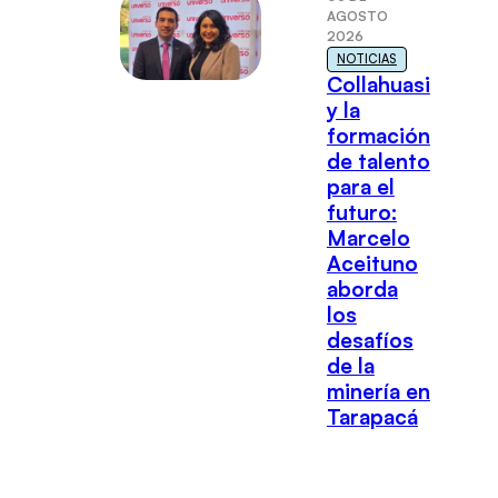
AGOSTO
2026
NOTICIAS
Collahuasi
y la
formación
de talento
para el
futuro:
Marcelo
Aceituno
aborda
los
desafíos
de la
minería en
Tarapacá