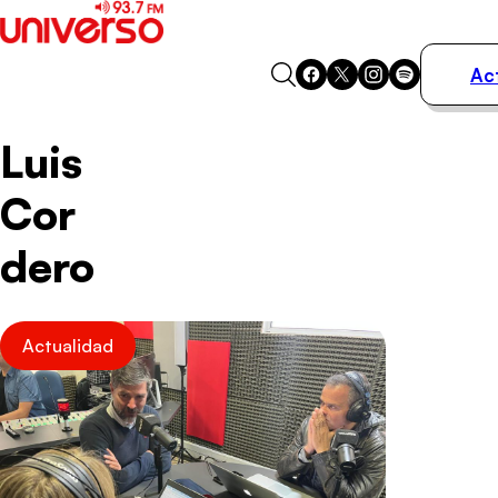
Ac
Actualidad
Luis
Música
Programas
Cor
Podcasts
Destacados
dero
Actualidad