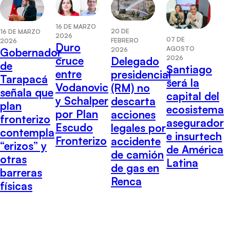
16 DE MARZO
20 DE
16 DE MARZO
2026
07 DE
FEBRERO
2026
Duro
AGOSTO
2026
Gobernador
2026
cruce
Delegado
de
Santiago
entre
presidencial
Tarapacá
será la
Vodanovic
(RM) no
señala que
capital del
y Schalper
descarta
plan
ecosistema
por Plan
acciones
fronterizo
asegurador
Escudo
legales por
contempla
e insurtech
Fronterizo
accidente
“erizos” y
de América
de camión
otras
Latina
de gas en
barreras
Renca
físicas