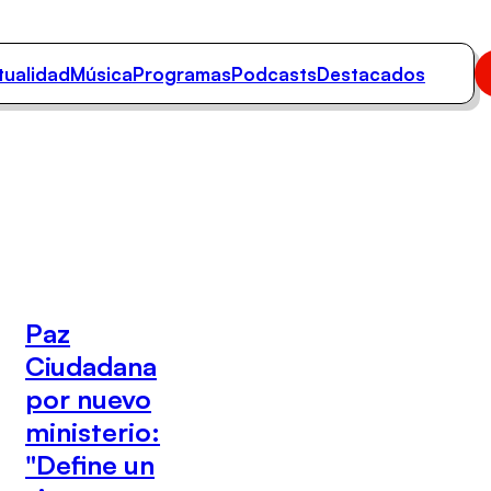
tualidad
Música
Programas
Podcasts
Destacados
Paz
Ciudadana
por nuevo
ministerio:
"Define un