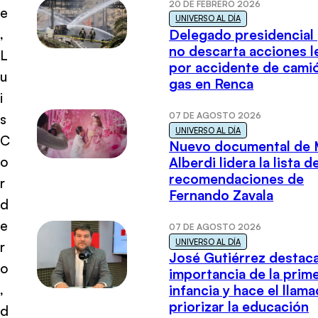
20 DE FEBRERO 2026
e
UNIVERSO AL DÍA
,
Delegado presidencial
no descarta acciones l
L
por accidente de cami
u
gas en Renca
i
07 DE AGOSTO 2026
s
UNIVERSO AL DÍA
C
Nuevo documental de 
o
Alberdi lidera la lista d
recomendaciones de
r
Fernando Zavala
d
e
07 DE AGOSTO 2026
UNIVERSO AL DÍA
r
José Gutiérrez destaca
o
importancia de la prim
,
infancia y hace el llam
priorizar la educación
d