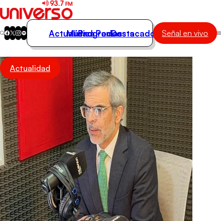
Actualidad
Música
Programas
Podcasts
Destacados
Señal en vivo
Actualidad
Actualidad
Música
Programas
Podcasts
Destacados