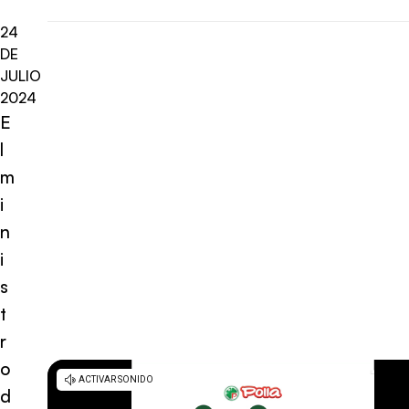
24
DE
JULIO
2024
E
l
m
i
n
i
s
t
r
o
d