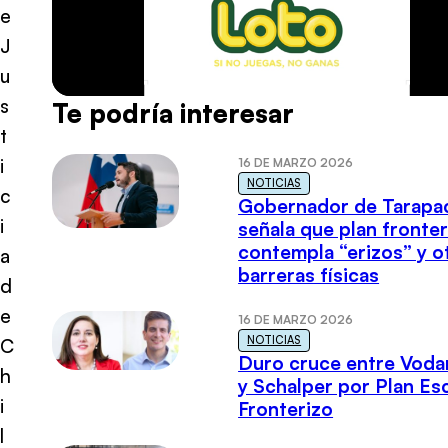
e
J
u
s
Te podría interesar
t
i
16 DE MARZO 2026
NOTICIAS
c
Gobernador de Tarapa
i
señala que plan fronter
contempla “erizos” y o
a
barreras físicas
d
e
16 DE MARZO 2026
NOTICIAS
C
Duro cruce entre Voda
h
y Schalper por Plan E
i
Fronterizo
l