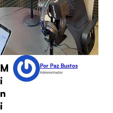
M
Por Paz Bustos
Administrador
i
n
i