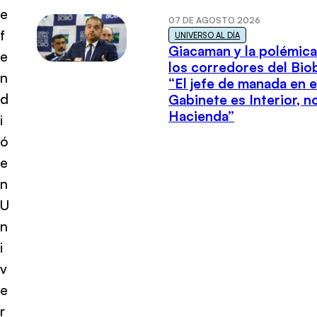
e
07 DE AGOSTO 2026
f
UNIVERSO AL DÍA
Giacaman y la polémica
e
los corredores del Biob
n
“El jefe de manada en e
d
Gabinete es Interior, n
Hacienda”
i
ó
e
n
U
n
i
v
e
r