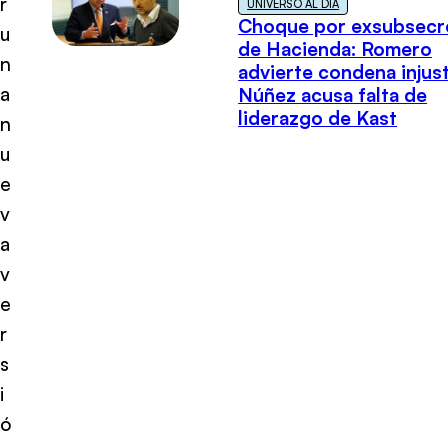
r
UNIVERSO AL DÍA
Choque por exsubsecr
u
de Hacienda: Romero
n
advierte condena injust
a
Núñez acusa falta de
liderazgo de Kast
n
u
e
v
a
v
e
r
s
i
ó