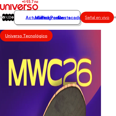
Actualidad
Música
Programas
Podcasts
Destacados
Señal en vivo
Actualidad
Universo Tecnológico
Música
Programas
Podcasts
Destacados