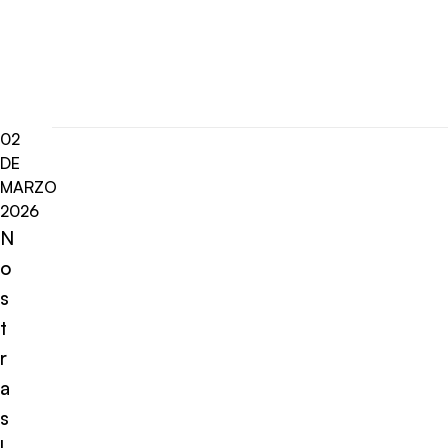
02
DE
MARZO
2026
N
o
s
t
r
a
s
l