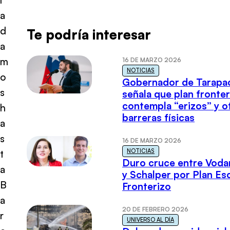
a
d
Te podría interesar
a
m
16 DE MARZO 2026
NOTICIAS
o
Gobernador de Tarapa
s
señala que plan fronter
contempla “erizos” y o
h
barreras físicas
a
s
16 DE MARZO 2026
NOTICIAS
t
Duro cruce entre Voda
a
y Schalper por Plan E
B
Fronterizo
a
20 DE FEBRERO 2026
r
UNIVERSO AL DÍA