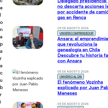
c
Delegado presidencial
no descarta acciones l
e
por accidente de cami
l
gas en Renca
o
05 DE AGOSTO 2026
n
UNIVERSO EMPRENDEDOR
a
Ansara: el emprendimi
p
que revoluciona la
genealogía en Chile
a
Descubre tu historia fa
r
con Ansara
a
05 DE AGOSTO 2026
c
UNIVERSO AL DÍA
u
El fenómeno Vozinha
b
explicado por Juan Pa
Meneses
r
i
05 DE AGOSTO 2026