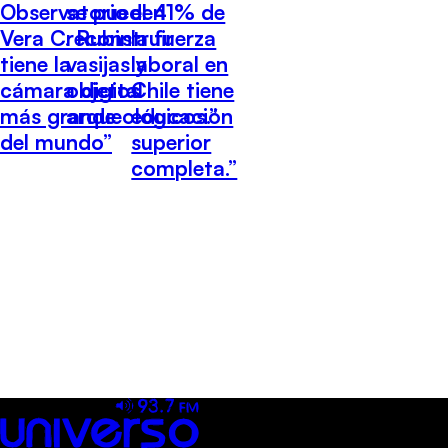
el 41% de
Observatorio
se pueden
la fuerza
Vera C. Rubin
reconstruir
laboral en
tiene la
vasijas y
Chile tiene
cámara digital
objetos
educación
más grande
arqueológicos.”
superior
del mundo”
completa.”