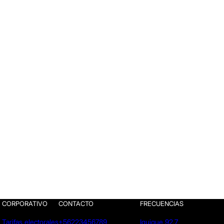
CORPORATIVO
CONTACTO
FRECUENCIAS
Tarifas electorales
+56223456789
Iquique 92.7