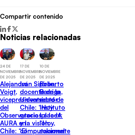
Compartir contenido
Noticias relacionadas
10 DE
24 DE
17 DE
NOVIEMBRE
NOVIEMBRE
NOVIEMBRE
DE 2025
DE 2025
DE 2025
Roberto
Alejandra
Iván Sipirán,
Barriga,
Voigt,
docente de la
rector
vicepresidenta
Universidad de
Instituto
del
Chile: “Hoy
Iplacex:
Observatorio
gracias a la IA
“Hoy,
AURA en
y la visión
solamente
Chile: “El
computacional