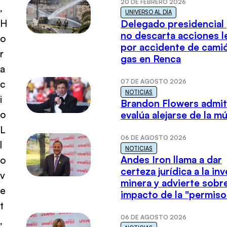
20 DE FEBRERO 2026
,
UNIVERSO AL DÍA
H
Delegado presidencial
no descarta acciones l
o
por accidente de cami
r
gas en Renca
a
07 DE AGOSTO 2026
c
NOTICIAS
i
Brandon Flowers admi
o
evalúa alejarse de la m
L
06 DE AGOSTO 2026
l
NOTICIAS
Andes Iron llama a dar
o
certeza jurídica a la in
v
minera y advierte sobre
e
impacto de la "permiso
t
06 DE AGOSTO 2026
,