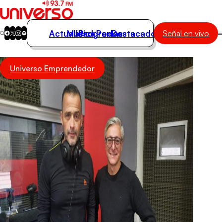
Actualidad
Música
Programas
Podcasts
Destacados
Señal en vivo
Actualidad
Universo Emprendedor
Música
Programas
Podcasts
Destacados