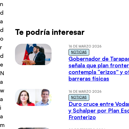
n
d
a
d
Te podría interesar
o
r
16 DE MARZO 2026
NOTICIAS
d
Gobernador de Tarapa
e
señala que plan fronter
contempla “erizos” y o
N
barreras físicas
a
w
16 DE MARZO 2026
NOTICIAS
a
Duro cruce entre Voda
i
y Schalper por Plan E
a
Fronterizo
m