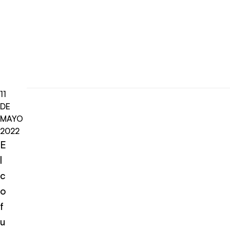
11
DE
MAYO
2022
E
l
c
o
f
u