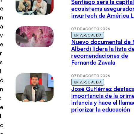
Santiago será la capital
e
ecosistema asegurador
insurtech de América L
n
a
07 DE AGOSTO 2026
v
UNIVERSO AL DÍA
Nuevo documental de 
e
Alberdi lidera la lista d
r
recomendaciones de
s
Fernando Zavala
i
07 DE AGOSTO 2026
ó
UNIVERSO AL DÍA
José Gutiérrez destaca
n
importancia de la prim
:
infancia y hace el llam
e
priorizar la educación
l
d
e