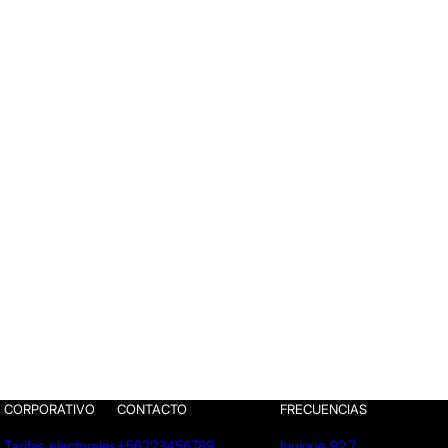
CORPORATIVO
CONTACTO
FRECUENCIAS
Tarifas electorales
+56223456789
Iquique 92.7