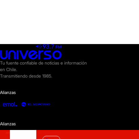
Tu fuente confiable de noticias e información
en Chile.
Transmitiendo desde 1985.
Alianzas
Alianzas