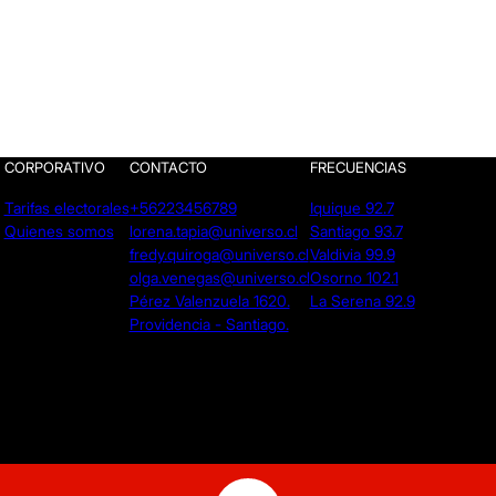
CORPORATIVO
CONTACTO
FRECUENCIAS
Tarifas electorales
+56223456789
Iquique 92.7
Quienes somos
lorena.tapia@universo.cl
Santiago 93.7
fredy.quiroga@universo.cl
Valdivia 99.9
olga.venegas@universo.cl
Osorno 102.1
Pérez Valenzuela 1620.
La Serena 92.9
Providencia - Santiago.