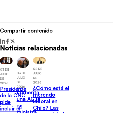
Compartir contenido
Noticias relacionadas
02 DE
03 DE
03 DE
JULIO
JULIO
JULIO
DE
DE
DE
2026
2026
¿Cómo está el
2026
Presidente
¿Amerita
mercado
de la CNC
una AC la
laboral en
pide
ex
Chile? Las
incluir el
ministra