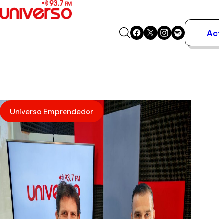
Ac
Actualidad
Música
Programas
Podcasts
Destacados
Universo Emprendedor