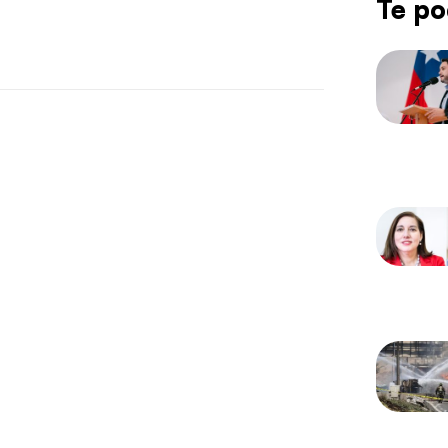
Te po