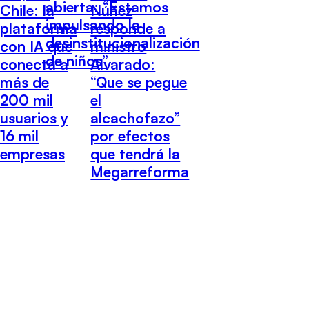
abierta: “Estamos
Chile: la
Núñez
impulsando la
plataforma
responde a
desinstitucionalización
con IA que
ministro
de niños”
conecta a
Alvarado:
más de
“Que se pegue
200 mil
el
usuarios y
alcachofazo”
16 mil
por efectos
empresas
que tendrá la
Megarreforma