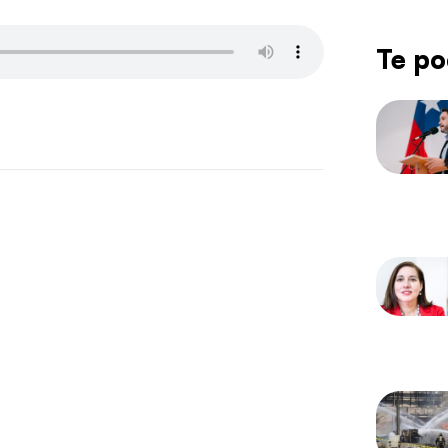
Te po