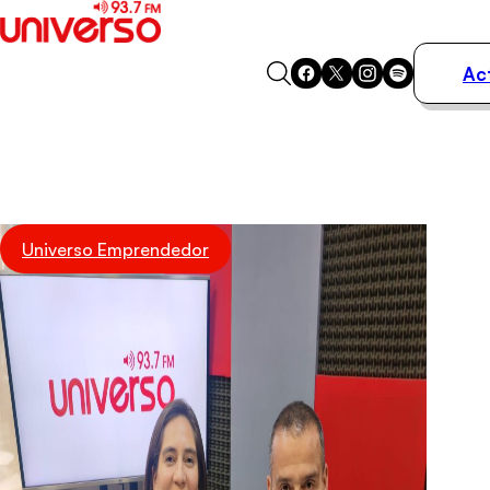
Ac
Actualidad
Música
Programas
Podcasts
Destacados
Universo Emprendedor