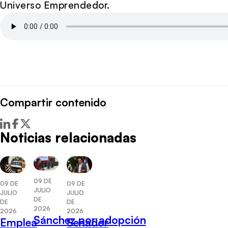
Universo Emprendedor.
Compartir contenido
Noticias relacionadas
09 DE
09 DE
09 DE
JULIO
JULIO
JULIO
DE
DE
DE
2026
2026
2026
Sánchez por adopción
Emplea
Senador