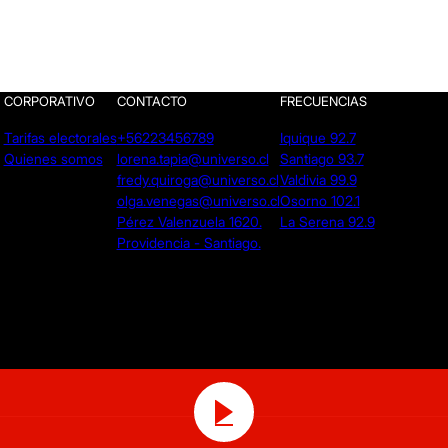
CORPORATIVO
CONTACTO
FRECUENCIAS
Tarifas electorales
+56223456789
Iquique 92.7
Quienes somos
lorena.tapia@universo.cl
Santiago 93.7
fredy.quiroga@universo.cl
Valdivia 99.9
olga.venegas@universo.cl
Osorno 102.1
Pérez Valenzuela 1620.
La Serena 92.9
Providencia - Santiago.