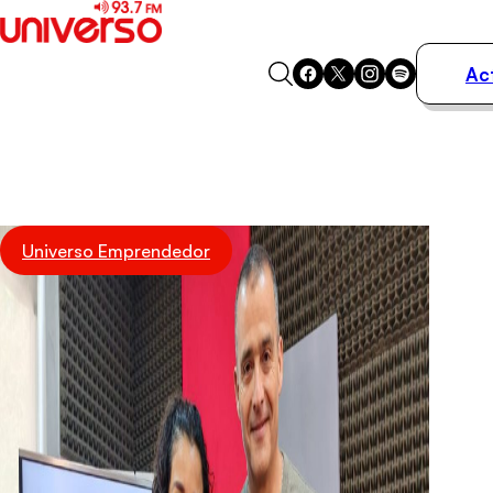
Ac
Actualidad
Música
Programas
Podcasts
Destacados
Universo Emprendedor