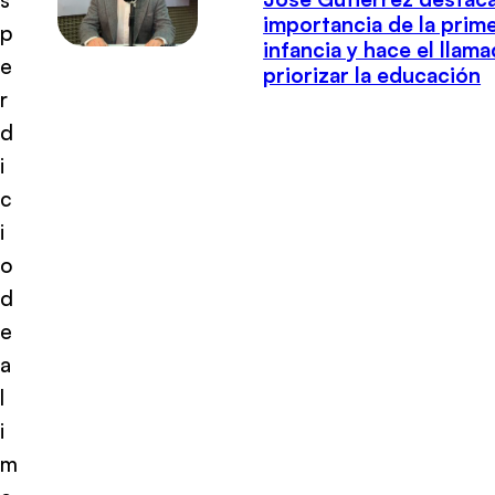
importancia de la prim
p
infancia y hace el llam
e
priorizar la educación
r
d
i
c
i
o
d
e
a
l
i
m