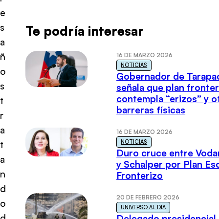
e
s
Te podría interesar
a
ñ
16 DE MARZO 2026
NOTICIAS
o
Gobernador de Tarapa
s
señala que plan fronter
contempla “erizos” y o
t
barreras físicas
r
a
16 DE MARZO 2026
NOTICIAS
t
Duro cruce entre Voda
a
y Schalper por Plan E
n
Fronterizo
d
20 DE FEBRERO 2026
o
UNIVERSO AL DÍA
d
Delegado presidencial