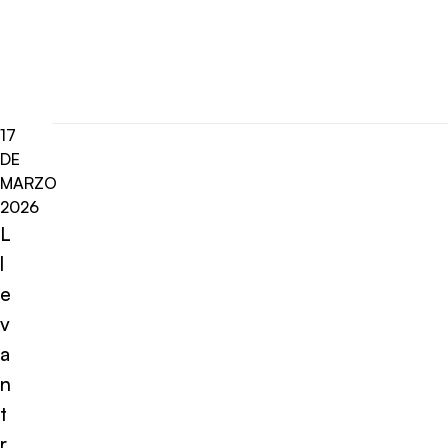
17
DE
MARZO
2026
L
l
e
v
a
n
t
r