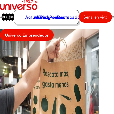
Actualidad
Música
Programas
Podcasts
Destacados
Señal en vivo
Actualidad
Universo Emprendedor
Música
Programas
Podcasts
Destacados