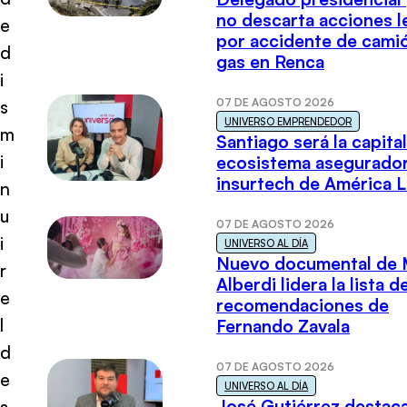
no descarta acciones l
e
por accidente de cami
d
gas en Renca
i
07 DE AGOSTO 2026
s
UNIVERSO EMPRENDEDOR
m
Santiago será la capital
i
ecosistema asegurador
insurtech de América L
n
u
07 DE AGOSTO 2026
i
UNIVERSO AL DÍA
Nuevo documental de 
r
Alberdi lidera la lista d
e
recomendaciones de
l
Fernando Zavala
d
07 DE AGOSTO 2026
e
UNIVERSO AL DÍA
José Gutiérrez destaca
s