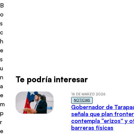
B
o
s
c
h
e
s
u
n
Te podría interesar
a
e
16 DE MARZO 2026
NOTICIAS
m
Gobernador de Tarapa
p
señala que plan fronter
contempla “erizos” y o
r
barreras físicas
e