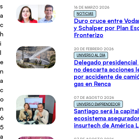
s
16 DE MARZO 2026
NOTICIAS
a
Duro cruce entre Voda
c
y Schalper por Plan E
h
Fronterizo
i
20 DE FEBRERO 2026
l
UNIVERSO AL DÍA
e
Delegado presidencial
no descarta acciones l
n
por accidente de cami
a
gas en Renca
c
07 DE AGOSTO 2026
o
UNIVERSO EMPRENDEDOR
n
Santiago será la capital
6
ecosistema asegurador
insurtech de América L
5
a