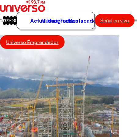
Actualidad
Música
Programas
Podcasts
Destacados
Señal en vivo
Actualidad
Universo Emprendedor
Música
Programas
Podcasts
Destacados