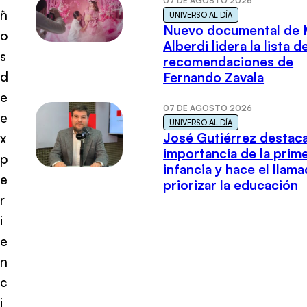
07 DE AGOSTO 2026
ñ
UNIVERSO AL DÍA
Nuevo documental de 
o
Alberdi lidera la lista d
s
recomendaciones de
d
Fernando Zavala
e
07 DE AGOSTO 2026
e
UNIVERSO AL DÍA
José Gutiérrez destaca
x
importancia de la prim
p
infancia y hace el llam
e
priorizar la educación
r
i
e
n
c
i