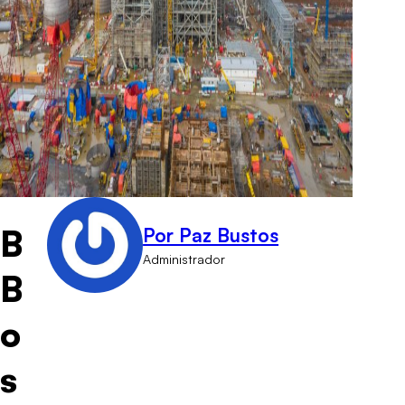
B
Por Paz Bustos
Administrador
B
o
s