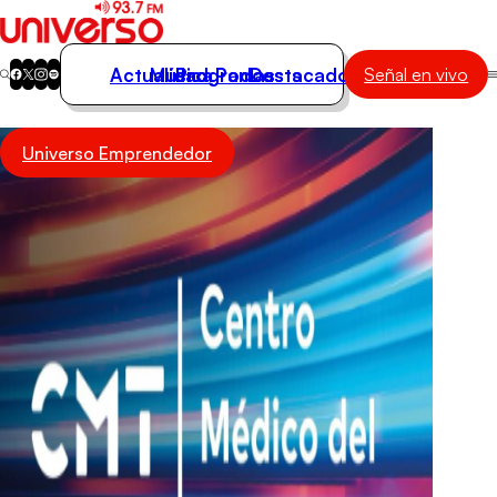
Actualidad
Música
Programas
Podcasts
Destacados
Señal en vivo
Actualidad
Universo Emprendedor
Música
Programas
Podcasts
Destacados