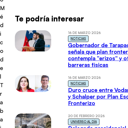
M
é
Te podría interesar
d
i
16 DE MARZO 2026
NOTICIAS
c
Gobernador de Tarapa
o
señala que plan fronter
contempla “erizos” y o
d
barreras físicas
e
l
16 DE MARZO 2026
NOTICIAS
T
Duro cruce entre Voda
r
y Schalper por Plan E
a
Fronterizo
b
20 DE FEBRERO 2026
a
UNIVERSO AL DÍA
j