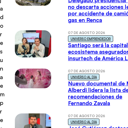
Delegado presidencial
no descarta acciones l
a
por accidente de cami
d
gas en Renca
o
07 DE AGOSTO 2026
r
UNIVERSO EMPRENDEDOR
e
Santiago será la capital
s
ecosistema asegurador
insurtech de América L
u
n
07 DE AGOSTO 2026
a
UNIVERSO AL DÍA
Nuevo documental de 
e
Alberdi lidera la lista d
m
recomendaciones de
p
Fernando Zavala
r
07 DE AGOSTO 2026
e
UNIVERSO AL DÍA