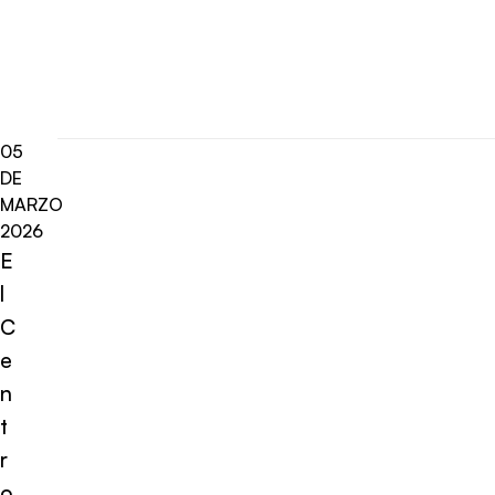
05
DE
MARZO
2026
E
l
C
e
n
t
r
o