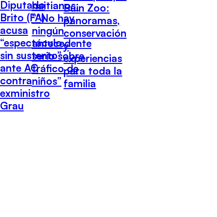
Diputado
haitianos:
Buin Zoo:
Brito (FA)
““No hay
panoramas,
acusa
ningún
conservación
“espectáculo
antecedente
y
sin sustento”
serio sobre
experiencias
ante AC
tráfico de
para toda la
contra
niños”
familia
exministro
Grau