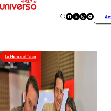
Ac
Actualidad
Música
Programas
Podcasts
Destacados
La Hora del Taco