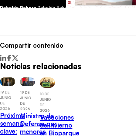
Compartir contenido
Noticias relacionadas
19 DE
19 DE
18 DE
JUNIO
JUNIO
JUNIO
DE
DE
DE
2026
2026
2026
Próxima
Ministro de
Vacaciones
semana
Defensa por
de invierno
clave:
menores
en Bioparque