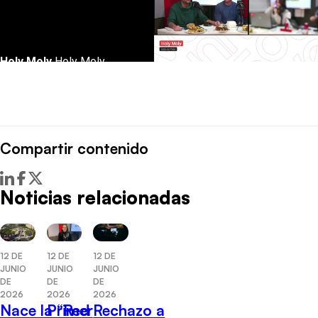
Compartir contenido
Noticias relacionadas
12 DE
12 DE
12 DE
JUNIO
JUNIO
JUNIO
DE
DE
DE
2026
2026
2026
Nace la “Red
Primer
Rechazo a