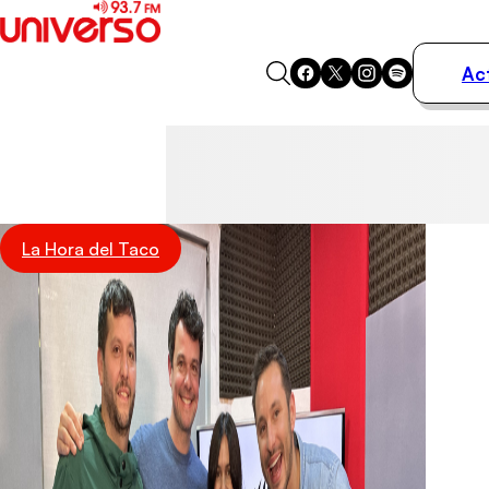
Ac
Actualidad
Música
Programas
Podcasts
Destacados
La Hora del Taco