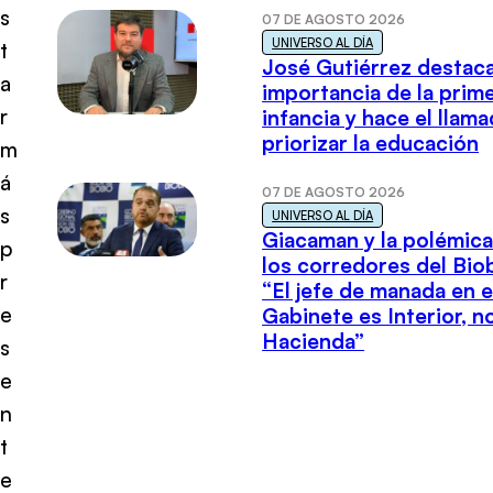
s
07 DE AGOSTO 2026
UNIVERSO AL DÍA
t
José Gutiérrez destaca
a
importancia de la prim
r
infancia y hace el llam
priorizar la educación
m
á
07 DE AGOSTO 2026
s
UNIVERSO AL DÍA
Giacaman y la polémica
p
los corredores del Biob
r
“El jefe de manada en e
e
Gabinete es Interior, n
Hacienda”
s
e
n
t
e