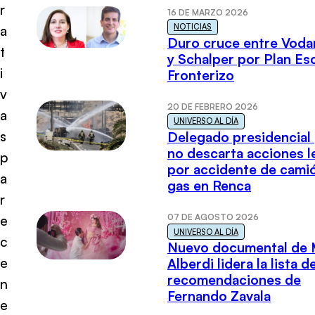
r
16 DE MARZO 2026
NOTICIAS
a
Duro cruce entre Voda
t
y Schalper por Plan E
i
Fronterizo
v
20 DE FEBRERO 2026
a
UNIVERSO AL DÍA
s
Delegado presidencial
no descarta acciones l
p
por accidente de cami
a
gas en Renca
r
07 DE AGOSTO 2026
e
UNIVERSO AL DÍA
c
Nuevo documental de 
e
Alberdi lidera la lista d
recomendaciones de
n
Fernando Zavala
e