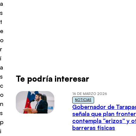
a
s
t
e
o
r
í
a
s
Te podría interesar
c
o
16 DE MARZO 2026
NOTICIAS
n
Gobernador de Tarapa
s
señala que plan fronter
contempla “erizos” y o
p
barreras físicas
i