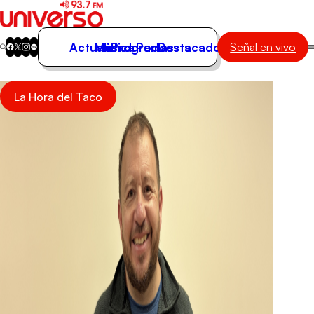
Actualidad
Música
Programas
Podcasts
Destacados
Señal en vivo
Actualidad
La Hora del Taco
Música
Programas
Podcasts
Destacados