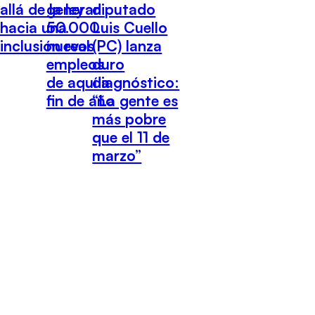
allá de la ley
generar
diputado
hacia una
50.000
Luis Cuello
inclusión real
nuevos
(PC) lanza
empleos
duro
de aquí a
diagnóstico:
fin de año
“La gente es
más pobre
que el 11 de
marzo”