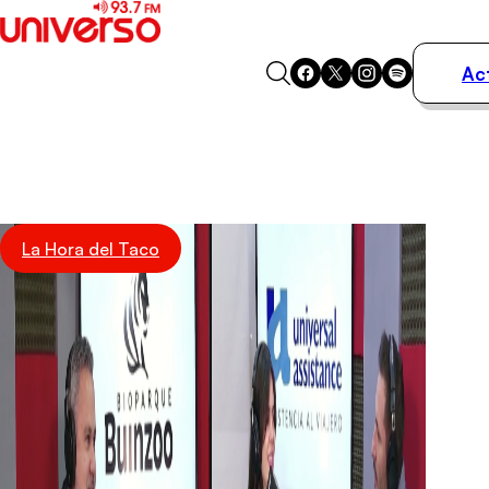
Ac
Actualidad
Música
Programas
Podcasts
Destacados
La Hora del Taco