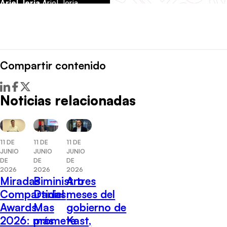
Compartir contenido
Noticias relacionadas
11 DE
11 DE
11 DE
JUNIO
JUNIO
JUNIO
DE
DE
DE
2026
2026
2026
Miradas
Biministro
A tres
Compartidas
Daniel
meses del
Awards
Mas
gobierno de
2026: más
promete
Kast,