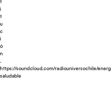
t
i
t
u
c
i
ó
n
.
https://soundcloud.com/radiouniversochile/energ
saludable