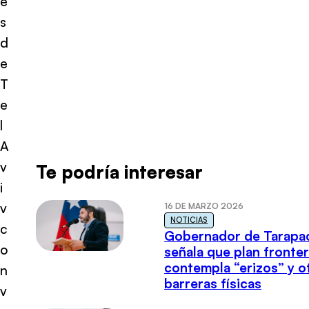
e
s
d
e
T
e
l
A
v
Te podría interesar
i
v
16 DE MARZO 2026
NOTICIAS
c
Gobernador de Tarapa
o
señala que plan fronter
contempla “erizos” y o
n
barreras físicas
v