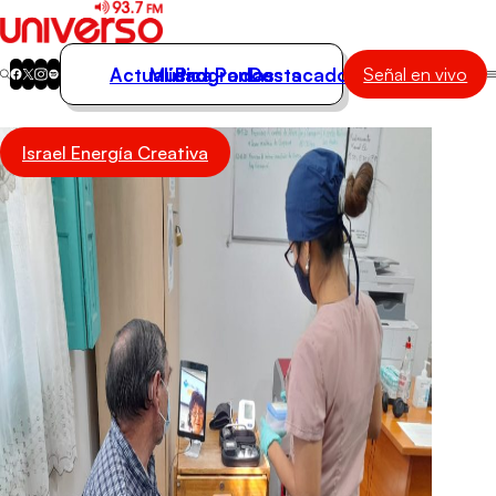
Actualidad
Música
Programas
Podcasts
Destacados
Señal en vivo
Actualidad
Israel Energía Creativa
Música
Programas
Podcasts
Destacados