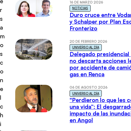
e
16 DE MARZO 2026
NOTICIAS
r
Duro cruce entre Voda
s
y Schalper por Plan E
a
Fronterizo
m
20 DE FEBRERO 2026
o
UNIVERSO AL DÍA
s
Delegado presidencial
no descarta acciones l
c
por accidente de cami
o
gas en Renca
n
06 DE AGOSTO 2026
e
UNIVERSO AL DÍA
l
"Perdieron lo que les 
c
una vida”: El desgarrad
impacto de las inundac
h
en Angol
i