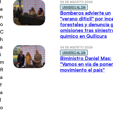
l
06 DE AGOSTO 2026
UNIVERSO AL DÍA
e
Bomberos advierte un
n
"verano difícil" por in
o
forestales y denuncia 
omisiones tras siniestr
C
químico en Quilicura
h
a
06 DE AGOSTO 2026
UNIVERSO AL DÍA
i
Biministro Daniel Mas:
m
"Vamos en vía de poner
R
movimiento el país"
a
f
a
l
o