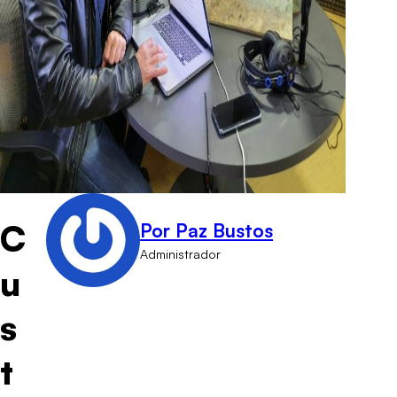
C
Por Paz Bustos
Administrador
u
s
t