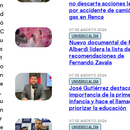
no descarta acciones l
n
por accidente de cami
d
gas en Renca
ó
07 DE AGOSTO 2026
C
UNIVERSO AL DÍA
u
Nuevo documental de 
s
Alberdi lidera la lista d
recomendaciones de
t
Fernando Zavala
o
n
07 DE AGOSTO 2026
UNIVERSO AL DÍA
e
José Gutiérrez destaca
,
importancia de la prim
u
infancia y hace el llam
priorizar la educación
n
r
07 DE AGOSTO 2026
e
UNIVERSO AL DÍA