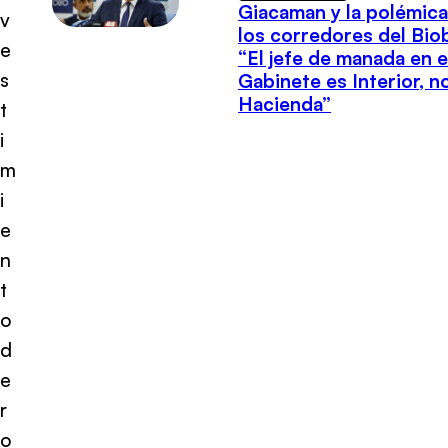
Giacaman y la polémica
v
los corredores del Biob
e
“El jefe de manada en e
s
Gabinete es Interior, n
Hacienda”
t
i
m
i
e
n
t
o
d
e
r
o