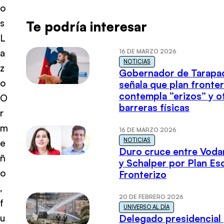
o
s
Te podría interesar
L
a
16 DE MARZO 2026
NOTICIAS
z
Gobernador de Tarapa
o
señala que plan fronter
contempla “erizos” y o
O
barreras físicas
r
m
16 DE MARZO 2026
NOTICIAS
e
Duro cruce entre Voda
ñ
y Schalper por Plan E
o
Fronterizo
,
20 DE FEBRERO 2026
f
UNIVERSO AL DÍA
u
Delegado presidencial