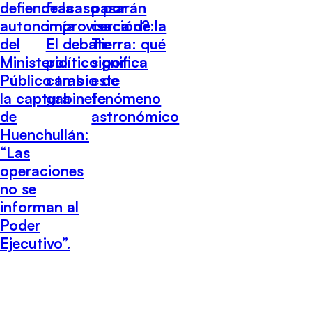
defiende la
fracaso por
pasarán
autonomía
improvisación?:
cerca de la
del
El debate
Tierra: qué
Ministerio
político por
significa
Público tras
cambio de
este
la captura
gabinete
fenómeno
de
astronómico
Huenchullán:
“Las
operaciones
no se
informan al
Poder
Ejecutivo”.