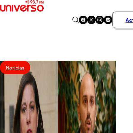
Ac
Actualidad
Música
Programas
Podcasts
Destacados
Noticias