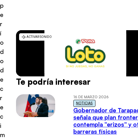
p
e
r
í
o
d
o
d
e
Te podría interesar
c
r
16 DE MARZO 2026
NOTICIAS
e
Gobernador de Tarapa
c
señala que plan fronter
contempla “erizos” y o
i
barreras físicas
m