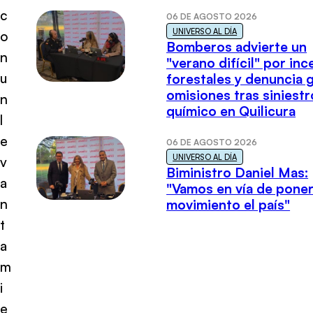
c
06 DE AGOSTO 2026
UNIVERSO AL DÍA
o
Bomberos advierte un
n
"verano difícil" por in
u
forestales y denuncia 
omisiones tras siniestr
n
químico en Quilicura
l
e
06 DE AGOSTO 2026
UNIVERSO AL DÍA
v
Biministro Daniel Mas:
a
"Vamos en vía de poner
n
movimiento el país"
t
a
m
i
e