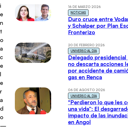
i
16 DE MARZO 2026
NOTICIAS
e
Duro cruce entre Voda
n
y Schalper por Plan E
t
Fronterizo
o
20 DE FEBRERO 2026
a
UNIVERSO AL DÍA
c
Delegado presidencial
no descarta acciones l
e
por accidente de cami
l
gas en Renca
e
06 DE AGOSTO 2026
r
UNIVERSO AL DÍA
a
"Perdieron lo que les 
d
una vida”: El desgarrad
impacto de las inundac
o
en Angol
—