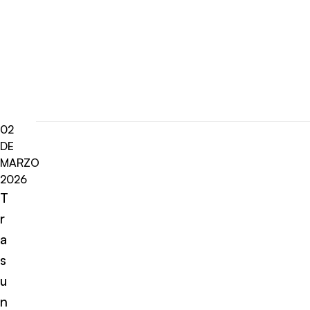
02
DE
MARZO
2026
T
r
a
s
u
n