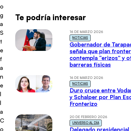
o
g
Te podría interesar
a
S
16 DE MARZO 2026
NOTICIAS
t
Gobernador de Tarapa
e
señala que plan fronter
contempla “erizos” y o
f
barreras físicas
a
n
16 DE MARZO 2026
NOTICIAS
e
Duro cruce entre Voda
l
y Schalper por Plan E
l
Fronterizo
a
20 DE FEBRERO 2026
C
UNIVERSO AL DÍA
o
Delegado presidencial