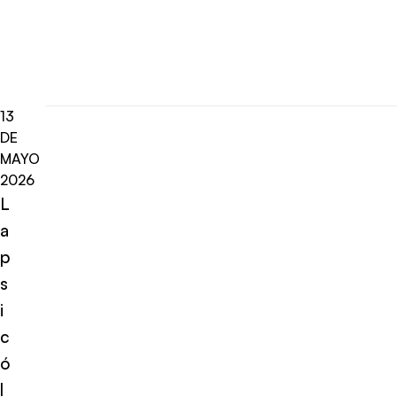
13
DE
MAYO
2026
L
a
p
s
i
c
ó
l