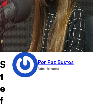
S
Por Paz Bustos
Administrador
t
e
f