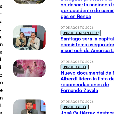
no descarta acciones l
s
por accidente de cami
t
gas en Renca
a
07 DE AGOSTO 2026
,
UNIVERSO EMPRENDEDOR
a
Santiago será la capital
n
ecosistema asegurador
insurtech de América L
a
l
07 DE AGOSTO 2026
i
UNIVERSO AL DÍA
Nuevo documental de 
z
Alberdi lidera la lista d
ó
recomendaciones de
e
Fernando Zavala
n
07 DE AGOSTO 2026
L
UNIVERSO AL DÍA
José Gutiérrez destaca
a