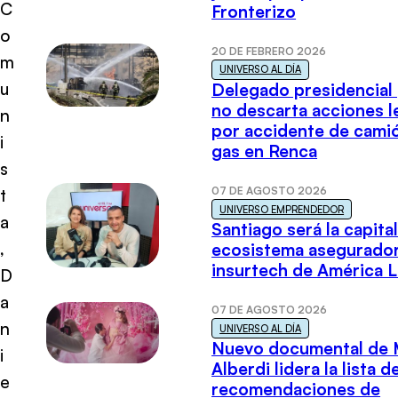
C
Fronterizo
o
20 DE FEBRERO 2026
m
UNIVERSO AL DÍA
u
Delegado presidencial
no descarta acciones l
n
por accidente de cami
i
gas en Renca
s
07 DE AGOSTO 2026
t
UNIVERSO EMPRENDEDOR
a
Santiago será la capital
,
ecosistema asegurador
insurtech de América L
D
a
07 DE AGOSTO 2026
n
UNIVERSO AL DÍA
Nuevo documental de 
i
Alberdi lidera la lista d
e
recomendaciones de