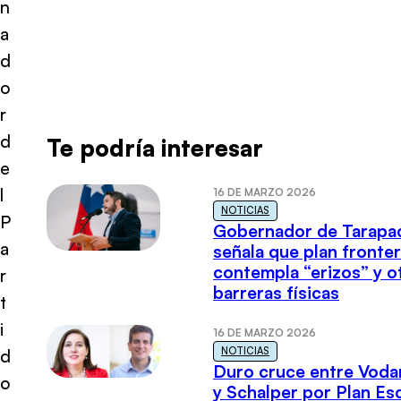
n
a
d
o
r
d
Te podría interesar
e
l
16 DE MARZO 2026
NOTICIAS
P
Gobernador de Tarapa
a
señala que plan fronter
contempla “erizos” y o
r
barreras físicas
t
i
16 DE MARZO 2026
NOTICIAS
d
Duro cruce entre Voda
o
y Schalper por Plan E