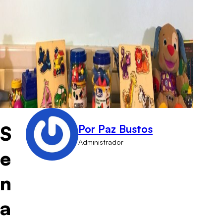
S
Por Paz Bustos
Administrador
e
n
a