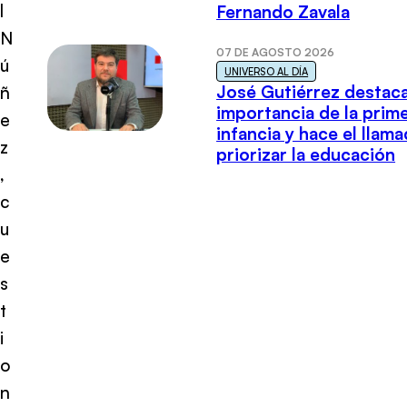
l
Fernando Zavala
N
07 DE AGOSTO 2026
ú
UNIVERSO AL DÍA
José Gutiérrez destaca
ñ
importancia de la prim
e
infancia y hace el llam
z
priorizar la educación
,
c
u
e
s
t
i
o
n