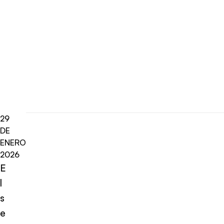
29
DE
ENERO
2026
E
l
s
e