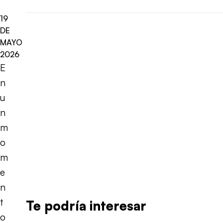
19
DE
MAYO
2026
E
n
u
n
m
o
m
e
n
t
Te podría interesar
o