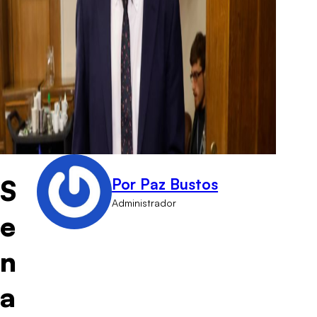
S
Por Paz Bustos
Administrador
e
n
a