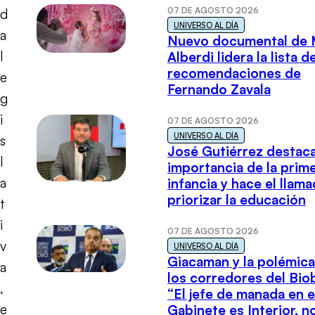
07 DE AGOSTO 2026
d
UNIVERSO AL DÍA
a
Nuevo documental de 
l
Alberdi lidera la lista d
recomendaciones de
e
Fernando Zavala
g
i
07 DE AGOSTO 2026
UNIVERSO AL DÍA
s
José Gutiérrez destaca
l
importancia de la prim
a
infancia y hace el llam
priorizar la educación
t
i
07 DE AGOSTO 2026
v
UNIVERSO AL DÍA
Giacaman y la polémica
a
los corredores del Biob
,
“El jefe de manada en e
e
Gabinete es Interior, n