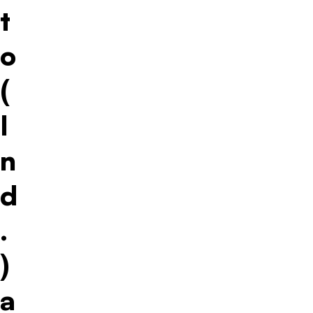
t
o
(
I
n
d
.
)
a