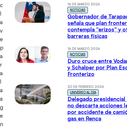
c
16 DE MARZO 2026
NOTICIAS
l
Gobernador de Tarapa
a
señala que plan fronter
contempla “erizos” y o
v
barreras físicas
e
p
16 DE MARZO 2026
NOTICIAS
a
Duro cruce entre Voda
r
y Schalper por Plan E
a
Fronterizo
l
20 DE FEBRERO 2026
a
UNIVERSO AL DÍA
a
Delegado presidencial
no descarta acciones l
g
por accidente de cami
e
gas en Renca
n