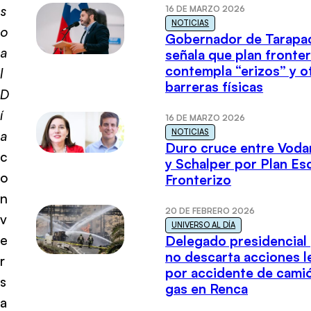
s
16 DE MARZO 2026
NOTICIAS
o
Gobernador de Tarapa
a
señala que plan fronter
contempla “erizos” y o
l
barreras físicas
D
í
16 DE MARZO 2026
NOTICIAS
a
Duro cruce entre Voda
c
y Schalper por Plan E
o
Fronterizo
n
20 DE FEBRERO 2026
v
UNIVERSO AL DÍA
e
Delegado presidencial
no descarta acciones l
r
por accidente de cami
s
gas en Renca
a