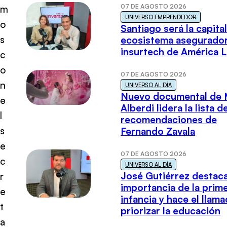
07 DE AGOSTO 2026
m
UNIVERSO EMPRENDEDOR
o
Santiago será la capital
s
ecosistema asegurador
insurtech de América L
c
o
07 DE AGOSTO 2026
n
UNIVERSO AL DÍA
Nuevo documental de 
e
Alberdi lidera la lista d
l
recomendaciones de
s
Fernando Zavala
e
07 DE AGOSTO 2026
c
UNIVERSO AL DÍA
José Gutiérrez destaca
r
importancia de la prim
e
infancia y hace el llam
t
priorizar la educación
a