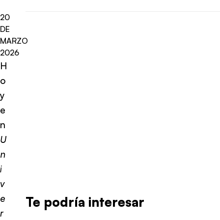
20
DE
MARZO
2026
H
o
y
e
n
U
n
i
v
e
Te podría interesar
r