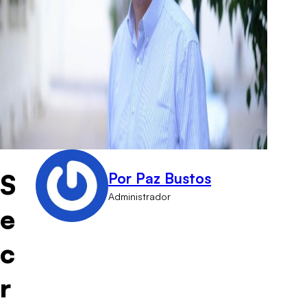
S
Por Paz Bustos
Administrador
e
c
r