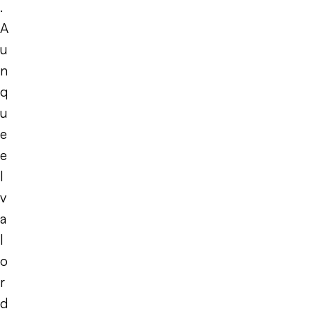
.
A
u
n
q
u
e
e
l
v
a
l
o
r
d