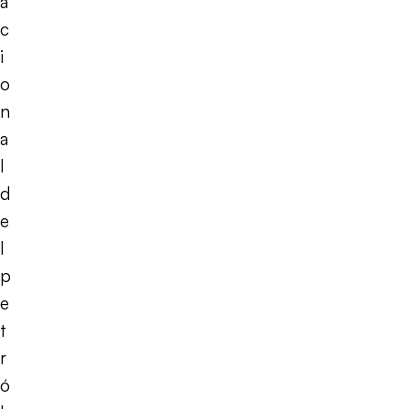
a
c
i
o
n
a
l
d
e
l
p
e
t
r
ó