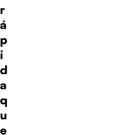
r
á
p
i
d
a
q
u
e