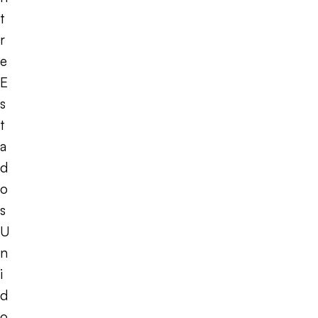
t
r
e
E
s
t
a
d
o
s
U
n
i
d
o