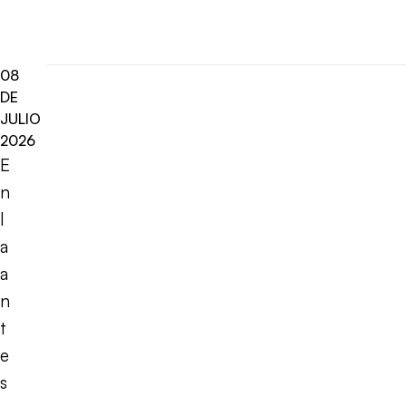
08
DE
JULIO
2026
E
n
l
a
a
n
t
e
s