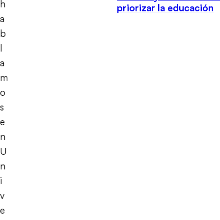
h
priorizar la educación
a
b
l
a
m
o
s
e
n
U
n
i
v
e