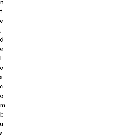
n
t
e
,
d
e
l
o
s
c
o
m
b
u
s