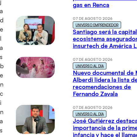
j
gas en Renca
a
07 DE AGOSTO 2026
d
UNIVERSO EMPRENDEDOR
e
Santiago será la capital
l
ecosistema asegurador
insurtech de América L
a
s
07 DE AGOSTO 2026
b
UNIVERSO AL DÍA
Nuevo documental de 
e
Alberdi lidera la lista d
n
recomendaciones de
c
Fernando Zavala
i
07 DE AGOSTO 2026
n
UNIVERSO AL DÍA
José Gutiérrez destaca
a
importancia de la prim
s
infancia y hace el llam