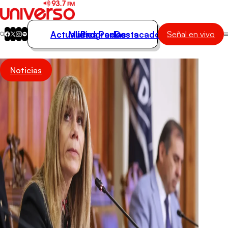
Actualidad
Música
Programas
Podcasts
Destacados
Señal en vivo
Actualidad
Noticias
Música
Programas
Podcasts
Destacados