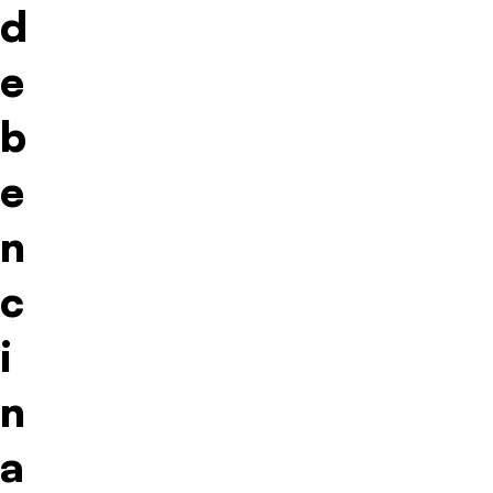
d
e
b
e
n
c
i
n
a