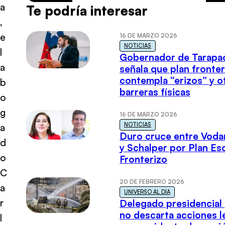
a
Te podría interesar
,
e
16 DE MARZO 2026
NOTICIAS
l
Gobernador de Tarapa
a
señala que plan fronter
contempla “erizos” y o
b
barreras físicas
o
g
16 DE MARZO 2026
NOTICIAS
a
Duro cruce entre Voda
d
y Schalper por Plan E
o
Fronterizo
C
20 DE FEBRERO 2026
a
UNIVERSO AL DÍA
r
Delegado presidencial
no descarta acciones l
l