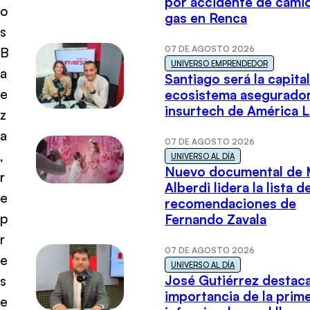
por accidente de cami
o
gas en Renca
s
07 DE AGOSTO 2026
B
UNIVERSO EMPRENDEDOR
a
Santiago será la capital
e
ecosistema asegurador
insurtech de América L
z
a
07 DE AGOSTO 2026
,
UNIVERSO AL DÍA
Nuevo documental de 
r
Alberdi lidera la lista d
e
recomendaciones de
p
Fernando Zavala
r
07 DE AGOSTO 2026
e
UNIVERSO AL DÍA
José Gutiérrez destaca
s
importancia de la prim
e