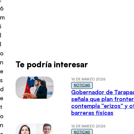
6
m
i
l
l
o
n
Te podría interesar
e
s
16 DE MARZO 2026
NOTICIAS
d
Gobernador de Tarapa
e
señala que plan fronter
contempla “erizos” y o
t
barreras físicas
o
n
16 DE MARZO 2026
NOTICIAS
e