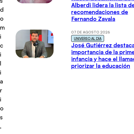
s
Alberdi lidera la lista d
d
recomendaciones de
o
Fernando Zavala
m
07 DE AGOSTO 2026
i
UNIVERSO AL DÍA
José Gutiérrez destaca
c
importancia de la prim
i
infancia y hace el llam
l
priorizar la educación
i
a
r
i
o
s
,