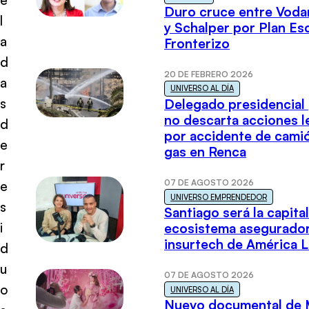
Duro cruce entre Voda
l
y Schalper por Plan E
a
Fronterizo
d
20 DE FEBRERO 2026
a
UNIVERSO AL DÍA
s
Delegado presidencial
no descarta acciones l
d
por accidente de cami
e
gas en Renca
r
07 DE AGOSTO 2026
e
UNIVERSO EMPRENDEDOR
s
Santiago será la capital
i
ecosistema asegurador
insurtech de América L
d
u
07 DE AGOSTO 2026
o
UNIVERSO AL DÍA
Nuevo documental de 