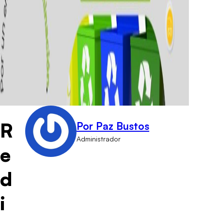
R
Por Paz Bustos
Administrador
e
d
i