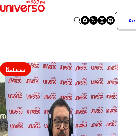
Ac
Actualidad
Música
Programas
Podcasts
Destacados
Noticias