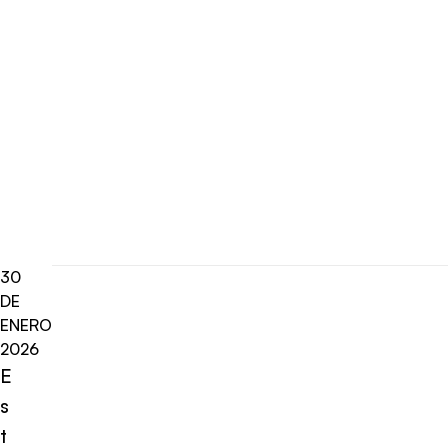
30
DE
ENERO
2026
E
s
t