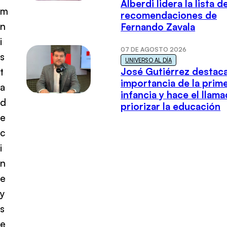
Alberdi lidera la lista d
m
recomendaciones de
n
Fernando Zavala
i
07 DE AGOSTO 2026
s
UNIVERSO AL DÍA
José Gutiérrez destaca
t
importancia de la prim
a
infancia y hace el llam
d
priorizar la educación
e
c
i
n
e
y
s
e