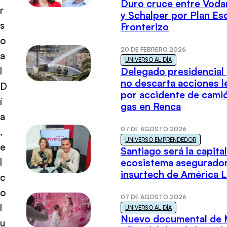
Duro cruce entre Voda
r
y Schalper por Plan E
s
Fronterizo
o
20 DE FEBRERO 2026
a
UNIVERSO AL DÍA
l
Delegado presidencial
no descarta acciones l
D
por accidente de cami
í
gas en Renca
a
07 DE AGOSTO 2026
,
UNIVERSO EMPRENDEDOR
e
Santiago será la capital
l
ecosistema asegurador
insurtech de América L
c
o
07 DE AGOSTO 2026
l
UNIVERSO AL DÍA
Nuevo documental de 
u