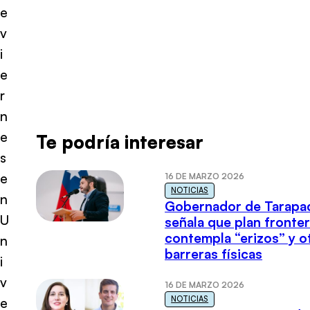
e
v
i
e
r
n
e
Te podría interesar
s
e
16 DE MARZO 2026
NOTICIAS
n
Gobernador de Tarapa
U
señala que plan fronter
contempla “erizos” y o
n
barreras físicas
i
v
16 DE MARZO 2026
NOTICIAS
e